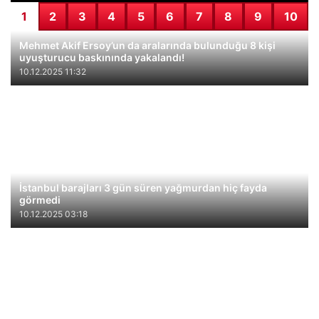
1
2
3
4
5
6
7
8
9
10
Mehmet Akif Ersoy’un da aralarında bulunduğu 8 kişi
uyuşturucu baskınında yakalandı!
10.12.2025 11:32
İstanbul barajları 3 gün süren yağmurdan hiç fayda
görmedi
10.12.2025 03:18