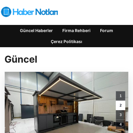
Güncel Haberler
Firma Rehberi
Forum
Çerez Politikası
Güncel
1
2
3
4