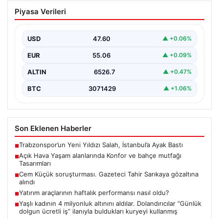
Açık Hava Yaşam alanlarında Konfor ve
Piyasa Verileri
bahçe mutfağı Tasarımları
Belli ki bahçe dinlenme alanları, villaların en önemli
alanlarından biri durumuna ulaşmıştır. Bahçeyle
USD
47.60
▲ +0.06%
uyumlu…
EUR
55.06
▲ +0.09%
ALTIN
6526.7
▲ +0.47%
BTC
3071429
▲ +1.06%
Son Eklenen Haberler
Trabzonspor’un Yeni Yıldızı Salah, İstanbul’a Ayak Bastı
■
Açık Hava Yaşam alanlarında Konfor ve bahçe mutfağı
■
Tasarımları
Cem Küçük soruşturması. Gazeteci Tahir Sarıkaya gözaltına
■
alındı
Yatırım araçlarının haftalık performansı nasıl oldu?
■
Yaşlı kadının 4 milyonluk altınını aldılar. Dolandırıcılar “Günlük
■
dolgun ücretli iş” ilanıyla buldukları kuryeyi kullanmış