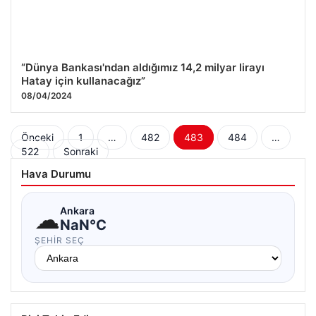
“Dünya Bankası'ndan aldığımız 14,2 milyar lirayı
Hatay için kullanacağız”
08/04/2024
Yazı
Önceki
1
…
482
483
484
…
522
Sonraki
sayfalaması
Hava Durumu
☁
Ankara
NaN°C
ŞEHIR SEÇ