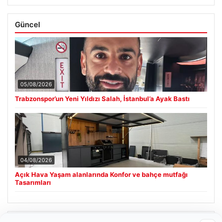
Güncel
05/08/2026
Trabzonspor’un Yeni Yıldızı Salah, İstanbul’a Ayak Bastı
04/08/2026
Açık Hava Yaşam alanlarında Konfor ve bahçe mutfağı
Tasarımları