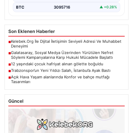
BTC
3095716
▲ +0.28%
Son Eklenen Haberler
Kelebek.Org İle Dijital İletişimin Seviyeli Adresi Ve Muhabbet
■
Deneyimi
Galatasaray, Sosyal Medya Üzerinden Yürütülen Nefret
■
Söylemi Kampanyalarına Karşı Hukuki Mücadele Başlattı
12 yaşındaki çocuk hafriyat alınan gölette boğuldu
■
Trabzonspor’un Yeni Yıldızı Salah, İstanbul’a Ayak Bastı
■
Açık Hava Yaşam alanlarında Konfor ve bahçe mutfağı
■
Tasarımları
Güncel