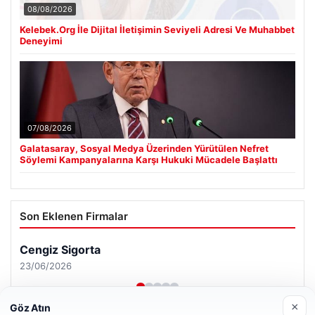
08/08/2026
Kelebek.Org İle Dijital İletişimin Seviyeli Adresi Ve Muhabbet
Deneyimi
07/08/2026
Galatasaray, Sosyal Medya Üzerinden Yürütülen Nefret
Söylemi Kampanyalarına Karşı Hukuki Mücadele Başlattı
Son Eklenen Firmalar
×
Göz Atın