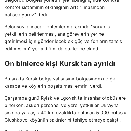
Belgorod bölgesi yönetimiyle işbirliği içinde komuta
kontrol sisteminin etkinliğinin arttırılmasından
bahsediyoruz” dedi.
Belousov, alınacak önlemlerin arasında “sorumlu
yetkililerin belirlenmesi, ana görevlerin yerine
getirilmesi için gönderilecek ek güç ve fonların tahsis
edilmesinin” yer aldığını da sözlerine ekledi.
On binlerce kişi Kursk'tan ayrıldı
Bu arada Kursk bölge valisi sınır bölgesindeki diğer
kasaba ve köylerin boşaltılması emrini verdi.
Çarşamba günü Rylsk ve Lgovsk'ta insanlar otobüslere
binerken, askeri personel ve yerel yetkililer Ukrayna
sınırına yaklaşık 40 km uzaklıkta bulunan 5.000 nüfuslu
Glushkovo köyünün sakinlerini tahliye etmeye çalıştı.