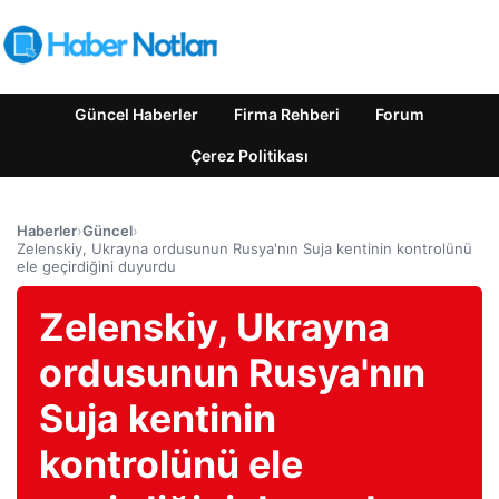
Güncel Haberler
Firma Rehberi
Forum
Çerez Politikası
Haberler
›
Güncel
›
Zelenskiy, Ukrayna ordusunun Rusya'nın Suja kentinin kontrolünü
ele geçirdiğini duyurdu
Zelenskiy, Ukrayna
ordusunun Rusya'nın
Suja kentinin
kontrolünü ele