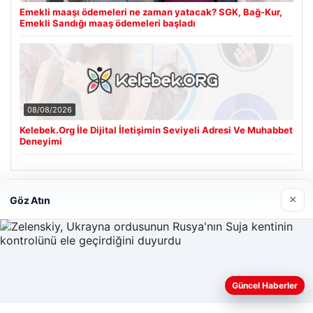
Emekli maaşı ödemeleri ne zaman yatacak? SGK, Bağ-Kur,
Emekli Sandığı maaş ödemeleri başladı
08/08/2026
Kelebek.Org İle Dijital İletişimin Seviyeli Adresi Ve Muhabbet
Deneyimi
Son Eklenen Firmalar
×
Göz Atın
Hastaş Beton
26/05/2026
Güncel Haberler
Web sitemizi nasıl kullandığınızı daha iyi anlayabilmek,
deneyiminizi kişiselleştirmek ve geliştirmek amacıyla çerezler