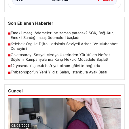
Son Eklenen Haberler
Emekli maaşı ödemeleri ne zaman yatacak? SGK, Bağ-Kur,
■
Emekli Sandığı maaş ödemeleri başladı
Kelebek.Org İle Dijital İletişimin Seviyeli Adresi Ve Muhabbet
■
Deneyimi
Galatasaray, Sosyal Medya Üzerinden Yürütülen Nefret
■
Söylemi Kampanyalarına Karşı Hukuki Mücadele Başlattı
12 yaşındaki çocuk hafriyat alınan gölette boğuldu
■
Trabzonspor’un Yeni Yıldızı Salah, İstanbul’a Ayak Bastı
■
Güncel
08/08/2026