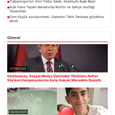
Trabzonspor’un Yeni Yıldızı Salah, İstanbul’a Ayak Bastı
■
Açık Hava Yaşam alanlarında Konfor ve bahçe mutfağı
■
Tasarımları
Cem Küçük soruşturması. Gazeteci Tahir Sarıkaya gözaltına
■
alındı
Güncel
07/08/2026
Galatasaray, Sosyal Medya Üzerinden Yürütülen Nefret
Söylemi Kampanyalarına Karşı Hukuki Mücadele Başlattı
06/08/2026