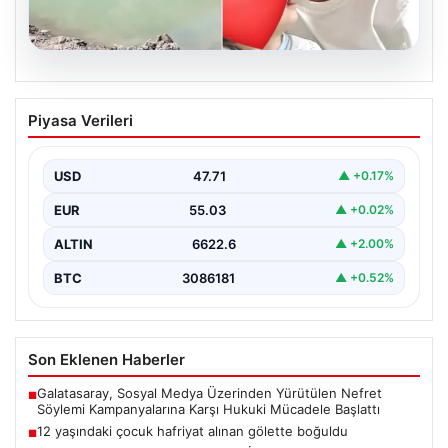
06.08.2026
12 yaşındaki çocuk hafriyat alınan
Piyasa Verileri
gölette boğuldu
{“title”: “12 Yaşındaki Çocuk Hafriyat Alınan Gölette
Boğuldu”, “content”: “ Erzurum’un Oltu ilçesinde
USD
47.71
▲ +0.17%
gerçekleşen…
EUR
55.03
▲ +0.02%
ALTIN
6622.6
▲ +2.00%
BTC
3086181
▲ +0.52%
Son Eklenen Haberler
Galatasaray, Sosyal Medya Üzerinden Yürütülen Nefret
■
Söylemi Kampanyalarına Karşı Hukuki Mücadele Başlattı
12 yaşındaki çocuk hafriyat alınan gölette boğuldu
■