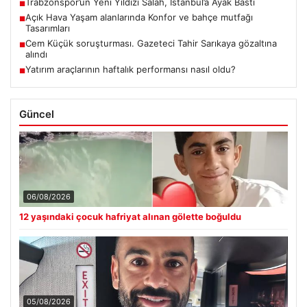
Trabzonspor’un Yeni Yıldızı Salah, İstanbul’a Ayak Bastı
■
Açık Hava Yaşam alanlarında Konfor ve bahçe mutfağı
■
Tasarımları
Cem Küçük soruşturması. Gazeteci Tahir Sarıkaya gözaltına
■
alındı
Yatırım araçlarının haftalık performansı nasıl oldu?
■
Güncel
06/08/2026
12 yaşındaki çocuk hafriyat alınan gölette boğuldu
05/08/2026