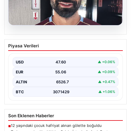
05.08.2026
Trabzonspor’un Yeni Yıldızı Salah,
Piyasa Verileri
İstanbul’a Ayak Bastı
Trabzonspor’un merakla beklenen yeni oyuncusu Salah,
İstanbul’a iniş yaptı. Havalimanında basın mensupları ve
USD
47.60
▲ +0.06%
kulüp…
EUR
55.06
▲ +0.09%
ALTIN
6526.7
▲ +0.47%
BTC
3071429
▲ +1.06%
Son Eklenen Haberler
12 yaşındaki çocuk hafriyat alınan gölette boğuldu
■