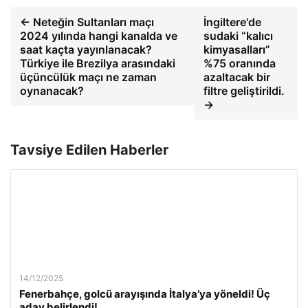
← Neteğin Sultanları maçı
İngiltere'de
2024 yılında hangi kanalda ve
sudaki “kalıcı
saat kaçta yayınlanacak?
kimyasalları”
Türkiye ile Brezilya arasındaki
%75 oranında
üçüncülük maçı ne zaman
azaltacak bir
oynanacak?
filtre geliştirildi.
→
Tavsiye Edilen Haberler
14/12/2025
Fenerbahçe, golcü arayışında İtalya’ya yöneldi! Üç
aday belirlendi!