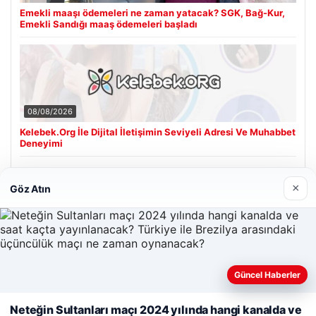
Emekli maaşı ödemeleri ne zaman yatacak? SGK, Bağ-Kur,
Emekli Sandığı maaş ödemeleri başladı
08/08/2026
Kelebek.Org İle Dijital İletişimin Seviyeli Adresi Ve Muhabbet
Deneyimi
×
Göz Atın
Son Eklenen Firmalar
Güncel Haberler
Web sitemizi nasıl kullandığınızı daha iyi anlayabilmek,
Neteğin Sultanları maçı 2024 yılında hangi kanalda ve
deneyiminizi kişiselleştirmek ve geliştirmek amacıyla çerezler