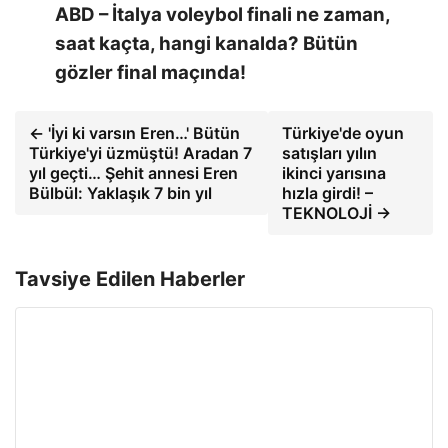
ABD – İtalya voleybol finali ne zaman,
saat kaçta, hangi kanalda? Bütün
gözler final maçında!
← 'İyi ki varsın Eren…' Bütün
Türkiye'de oyun
Türkiye'yi üzmüştü! Aradan 7
satışları yılın
yıl geçti… Şehit annesi Eren
ikinci yarısına
Bülbül: Yaklaşık 7 bin yıl
hızla girdi! –
TEKNOLOJİ →
Tavsiye Edilen Haberler