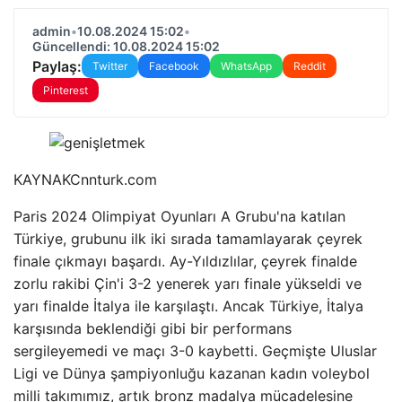
admin
•
10.08.2024 15:02
•
Güncellendi: 10.08.2024 15:02
Paylaş:
Twitter
Facebook
WhatsApp
Reddit
Pinterest
KAYNAK
Cnnturk.com
Paris 2024 Olimpiyat Oyunları A Grubu'na katılan
Türkiye, grubunu ilk iki sırada tamamlayarak çeyrek
finale çıkmayı başardı. Ay-Yıldızlılar, çeyrek finalde
zorlu rakibi Çin'i 3-2 yenerek yarı finale yükseldi ve
yarı finalde İtalya ile karşılaştı. Ancak Türkiye, İtalya
karşısında beklendiği gibi bir performans
sergileyemedi ve maçı 3-0 kaybetti. Geçmişte Uluslar
Ligi ve Dünya şampiyonluğu kazanan kadın voleybol
milli takımımız, artık bronz madalya mücadelesine