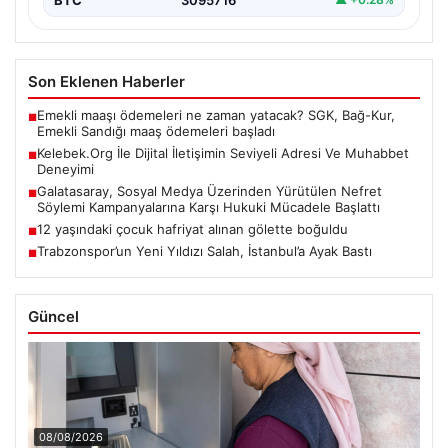
Son Eklenen Haberler
Emekli maaşı ödemeleri ne zaman yatacak? SGK, Bağ-Kur,
■
Emekli Sandığı maaş ödemeleri başladı
Kelebek.Org İle Dijital İletişimin Seviyeli Adresi Ve Muhabbet
■
Deneyimi
Galatasaray, Sosyal Medya Üzerinden Yürütülen Nefret
■
Söylemi Kampanyalarına Karşı Hukuki Mücadele Başlattı
12 yaşındaki çocuk hafriyat alınan gölette boğuldu
■
Trabzonspor’un Yeni Yıldızı Salah, İstanbul’a Ayak Bastı
■
Güncel
08/08/2026