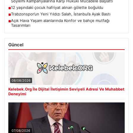
Söylemi Kampanyalarına Karşı Hukuki Mücadele Başlattı
12 yaşındaki çocuk hafriyat alınan gölette boğuldu
■
Trabzonspor’un Yeni Yıldızı Salah, İstanbul’a Ayak Bastı
■
Açık Hava Yaşam alanlarında Konfor ve bahçe mutfağı
■
Tasarımları
Güncel
08/08/2026
Kelebek.Org İle Dijital İletişimin Seviyeli Adresi Ve Muhabbet
Deneyimi
07/08/2026