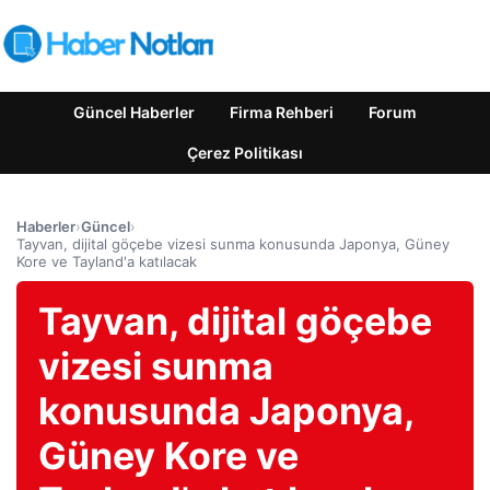
Güncel Haberler
Firma Rehberi
Forum
Çerez Politikası
Haberler
›
Güncel
›
Tayvan, dijital göçebe vizesi sunma konusunda Japonya, Güney
Kore ve Tayland'a katılacak
Tayvan, dijital göçebe
vizesi sunma
konusunda Japonya,
Güney Kore ve