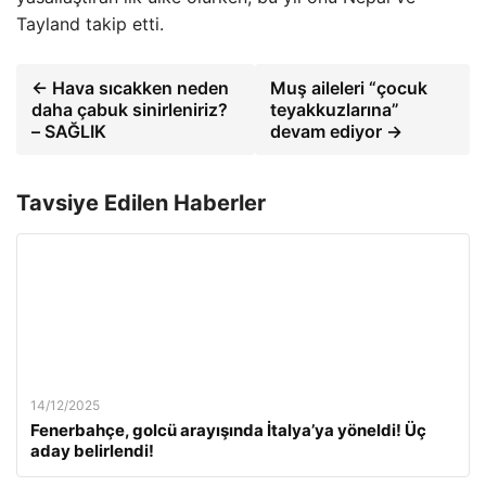
Tayland takip etti.
← Hava sıcakken neden
Muş aileleri “çocuk
daha çabuk sinirleniriz?
teyakkuzlarına”
– SAĞLIK
devam ediyor →
Tavsiye Edilen Haberler
14/12/2025
Fenerbahçe, golcü arayışında İtalya’ya yöneldi! Üç
aday belirlendi!