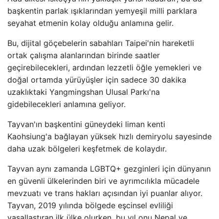
başkentin parlak ışıklarından yemyeşil milli parklara
seyahat etmenin kolay olduğu anlamına gelir.
Bu, dijital göçebelerin sabahları Taipei'nin hareketli
ortak çalışma alanlarından birinde saatler
geçirebilecekleri, ardından lezzetli öğle yemekleri ve
doğal ortamda yürüyüşler için sadece 30 dakika
uzaklıktaki Yangmingshan Ulusal Parkı'na
gidebilecekleri anlamına geliyor.
Tayvan'ın başkentini güneydeki liman kenti
Kaohsiung'a bağlayan yüksek hızlı demiryolu sayesinde
daha uzak bölgeleri keşfetmek de kolaydır.
Tayvan aynı zamanda LGBTQ+ gezginleri için dünyanın
en güvenli ülkelerinden biri ve ayrımcılıkla mücadele
mevzuatı ve trans hakları açısından iyi puanlar alıyor.
Tayvan, 2019 yılında bölgede eşcinsel evliliği
yasallaştıran ilk ülke olurken, bu yıl onu Nepal ve