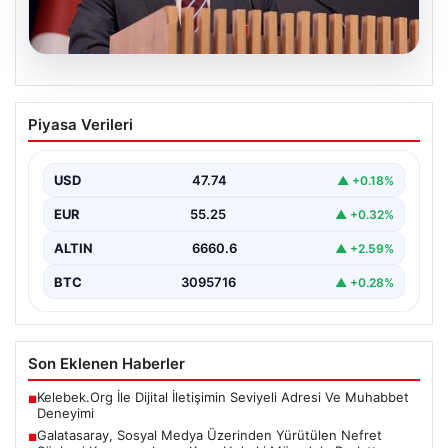
07.08.2026
Galatasaray, Sosyal Medya Üzerinden
Piyasa Verileri
Yürütülen Nefret Söylemi
Kampanyalarına Karşı Hukuki Mücadele
Başlattı
USD
47.74
▲ +0.18%
Galatasaray Spor Kulübü, son zamanlarda özellikle
EUR
55.25
▲ +0.32%
sosyal medya platformlarında artış gösteren nefret
söylemi ve…
ALTIN
6660.6
▲ +2.59%
BTC
3095716
▲ +0.28%
Son Eklenen Haberler
Kelebek.Org İle Dijital İletişimin Seviyeli Adresi Ve Muhabbet
■
Deneyimi
Galatasaray, Sosyal Medya Üzerinden Yürütülen Nefret
■