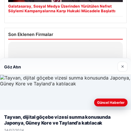
Galatasaray, Sosyal Medya Üzerinden Yürütülen Nefret
Söylemi Kampanyalarına Karşı Hukuki Mücadele Başlattı
Son Eklenen Firmalar
Hastaş Beton
26/05/2026
×
Göz Atın
© 2026 Haber Notları – Güncel Haberler
Güncel Haberler
Web sitemizi nasıl kullandığınızı daha iyi anlayabilmek,
malta work and study
|
lemagrup.com.tr
deneyiminizi kişiselleştirmek ve geliştirmek amacıyla çerezler
Tayvan, dijital göçebe vizesi sunma konusunda
cio
kullanıyoruz.
Çerez Politikamız
Japonya, Güney Kore ve Tayland'a katılacak
Reddet
Kabul Et
24/07/2024