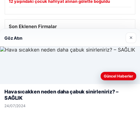
12 yaşındaki çocuk hafriyat alınan gölette boğuldu
Son Eklenen Firmalar
×
Göz Atın
Hastaş Beton
26/05/2026
Güncel Haberler
Web sitemizi nasıl kullandığınızı daha iyi anlayabilmek,
deneyiminizi kişiselleştirmek ve geliştirmek amacıyla çerezler
Hava sıcakken neden daha çabuk sinirleniriz? –
kullanıyoruz.
Çerez Politikamız
SAĞLIK
© 2026 Haber Notları – Güncel Haberler
Reddet
Kabul Et
24/07/2024
malta work and study
|
lemagrup.com.tr
io