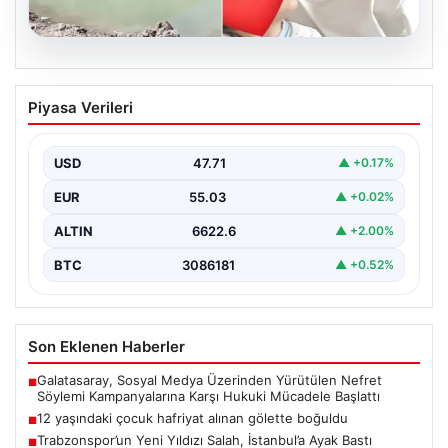
06.08.2026
12 yaşındaki çocuk hafriyat alınan
Piyasa Verileri
gölette boğuldu
{“title”: “12 Yaşındaki Çocuk Hafriyat Alınan Gölette
Boğuldu”, “content”: “ Erzurum’un Oltu ilçesinde
USD
47.71
▲ +0.17%
gerçekleşen…
EUR
55.03
▲ +0.02%
ALTIN
6622.6
▲ +2.00%
BTC
3086181
▲ +0.52%
Son Eklenen Haberler
Galatasaray, Sosyal Medya Üzerinden Yürütülen Nefret
■
Söylemi Kampanyalarına Karşı Hukuki Mücadele Başlattı
12 yaşındaki çocuk hafriyat alınan gölette boğuldu
■
Trabzonspor’un Yeni Yıldızı Salah, İstanbul’a Ayak Bastı
■