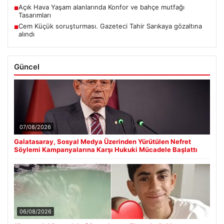
Açık Hava Yaşam alanlarında Konfor ve bahçe mutfağı
■
Tasarımları
Cem Küçük soruşturması. Gazeteci Tahir Sarıkaya gözaltına
■
alındı
Güncel
07/08/2026
Galatasaray, Sosyal Medya Üzerinden Yürütülen Nefret
Söylemi Kampanyalarına Karşı Hukuki Mücadele Başlattı
06/08/2026