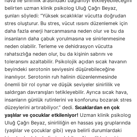
hava ile sinirlilik arasındaki bağlantıyı etkileyebileceğini
belirten uzman klinik psikolog Uluğ Çağrı Beyaz,
şunları söyledi: “Yüksek sıcaklıklar vücutta doğrudan
stres oluşturur. Bu stres, vücut ısısını düzenlemek için
daha fazla enerji harcanmasına neden olur ve bu da
insanların daha çabuk yorulmasına ve sinirlenmesine
neden olabilir. Terleme ve dehidrasyon vücutta
rahatsızlığa neden olur, bu da kişinin sabrını ve
toleransını azaltabilir. Psikolojik açıdan sıcak havanın
beyindeki serotonin seviyesini düşürebileceğine
inanılıyor. Serotonin ruh halinin düzenlenmesinde
önemli bir rol oynar ve düşük seviyeler sinirlilik ve
saldırgan davranışları tetikleyebilir. Ayrıca sıcak hava,
insanların günlük rutinlerini ve konforunu bozarak stres
düzeylerini artırabiliyor.” dedi.
Sıcaklardan en çok
yaşlılar ve çocuklar etkileniyor!
Uzman klinik psikolog
Uluğ Çağrı Beyaz, sinirliliğin en hassas yaş gruplarında
(yaşlılar ve çocuklar gibi) veya belirli durumlardaki