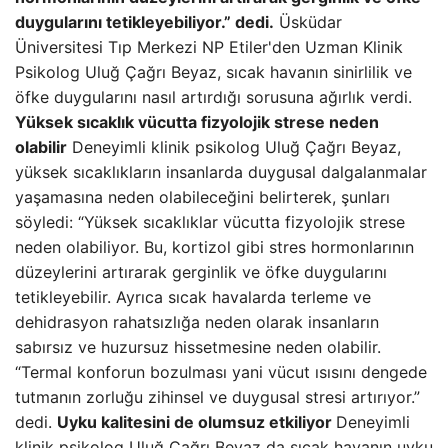
duygularını tetikleyebiliyor.” dedi.
Üsküdar
Üniversitesi Tıp Merkezi NP Etiler'den Uzman Klinik
Psikolog Uluğ Çağrı Beyaz, sıcak havanın sinirlilik ve
öfke duygularını nasıl artırdığı sorusuna ağırlık verdi.
Yüksek sıcaklık vücutta fizyolojik strese neden
olabilir
Deneyimli klinik psikolog Uluğ Çağrı Beyaz,
yüksek sıcaklıkların insanlarda duygusal dalgalanmalar
yaşamasına neden olabileceğini belirterek, şunları
söyledi: “Yüksek sıcaklıklar vücutta fizyolojik strese
neden olabiliyor. Bu, kortizol gibi stres hormonlarının
düzeylerini artırarak gerginlik ve öfke duygularını
tetikleyebilir. Ayrıca sıcak havalarda terleme ve
dehidrasyon rahatsızlığa neden olarak insanların
sabırsız ve huzursuz hissetmesine neden olabilir.
“Termal konforun bozulması yani vücut ısısını dengede
tutmanın zorluğu zihinsel ve duygusal stresi artırıyor.”
dedi.
Uyku kalitesini de olumsuz etkiliyor
Deneyimli
klinik psikolog Uluğ Çağrı Beyaz da sıcak havanın uyku