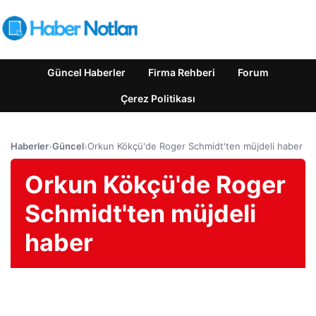
Güncel Haberler
Firma Rehberi
Forum
Çerez Politikası
Haberler
›
Güncel
›
Orkun Kökçü'de Roger Schmidt'ten müjdeli haber
Orkun Kökçü'de Roger
Schmidt'ten müjdeli
haber