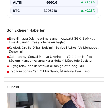
ALTIN
6660.6
▲ +2.59%
BTC
3095716
▲ +0.28%
Son Eklenen Haberler
Emekli maaşı ödemeleri ne zaman yatacak? SGK, Bağ-Kur,
■
Emekli Sandığı maaş ödemeleri başladı
Kelebek.Org İle Dijital İletişimin Seviyeli Adresi Ve Muhabbet
■
Deneyimi
Galatasaray, Sosyal Medya Üzerinden Yürütülen Nefret
■
Söylemi Kampanyalarına Karşı Hukuki Mücadele Başlattı
12 yaşındaki çocuk hafriyat alınan gölette boğuldu
■
Trabzonspor’un Yeni Yıldızı Salah, İstanbul’a Ayak Bastı
■
Güncel