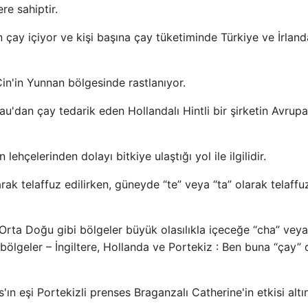
re sahiptir.
n çay içiyor ve kişi başına çay tüketiminde Türkiye ve İrland
Çin'in Yunnan bölgesinde rastlanıyor.
cau'dan çay tedarik eden Hollandalı Hintli bir şirketin Avrupa
lehçelerinden dolayı bitkiye ulaştığı yol ile ilgilidir.
ak telaffuz edilirken, güneyde “te” veya “ta” olarak telaffu
rta Doğu gibi bölgeler büyük olasılıkla içeceğe “cha” veya
 bölgeler – İngiltere, Hollanda ve Portekiz : Ben buna “çay”
s'ın eşi Portekizli prenses Braganzalı Catherine'in etkisi altı