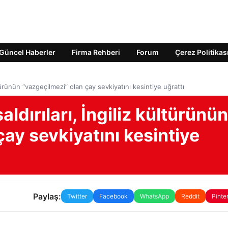
Güncel Haberler
Firma Rehberi
Forum
Çerez Politikas
ültürünün “vazgeçilmezi” olan çay sevkiyatını kesintiye uğrattı
aldırıları, İngiliz kültürünün
çay sevkiyatını kesintiye
Paylaş:
Twitter
Facebook
WhatsApp
Reddit
Pinte