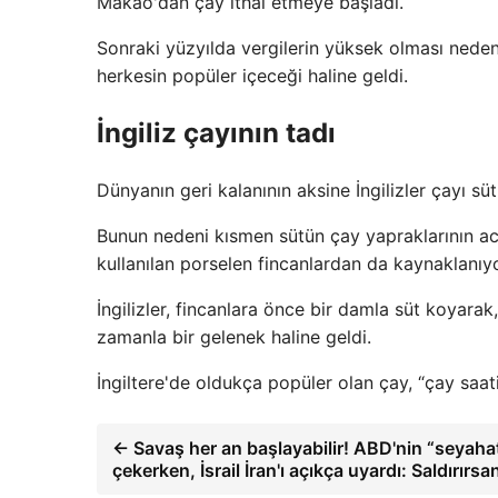
Makao'dan çay ithal etmeye başladı.
Sonraki yüzyılda vergilerin yüksek olması nedeniy
herkesin popüler içeceği haline geldi.
İngiliz çayının tadı
Dünyanın geri kalanının aksine İngilizler çayı süt
Bunun nedeni kısmen sütün çay yapraklarının ac
kullanılan porselen fincanlardan da kaynaklanıyor
İngilizler, fincanlara önce bir damla süt koyarak,
zamanla bir gelenek haline geldi.
İngiltere'de oldukça popüler olan çay, “çay saati
← Savaş her an başlayabilir! ABD'nin “seyahat
çekerken, İsrail İran'ı açıkça uyardı: Saldırırsan