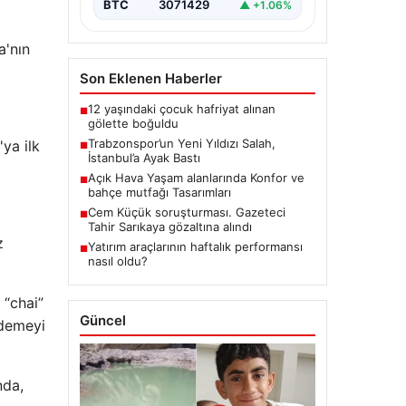
BTC
3071429
▲ +1.06%
a'nın
Son Eklenen Haberler
12 yaşındaki çocuk hafriyat alınan
■
gölette boğuldu
Trabzonspor’un Yeni Yıldızı Salah,
'ya ilk
■
İstanbul’a Ayak Bastı
Açık Hava Yaşam alanlarında Konfor ve
■
bahçe mutfağı Tasarımları
Cem Küçük soruşturması. Gazeteci
■
Tahir Sarıkaya gözaltına alındı
z
Yatırım araçlarının haftalık performansı
■
nasıl oldu?
 “chai”
Güncel
 demeyi
nda,