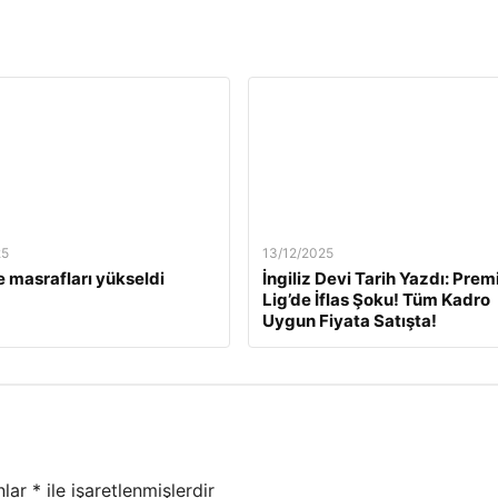
25
13/12/2025
 masrafları yükseldi
İngiliz Devi Tarih Yazdı: Prem
Lig’de İflas Şoku! Tüm Kadro
Uygun Fiyata Satışta!
nlar
*
ile işaretlenmişlerdir