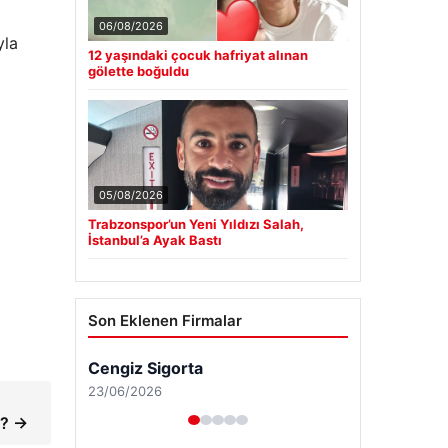
06/08/2026
yla
12 yaşındaki çocuk hafriyat alınan
gölette boğuldu
05/08/2026
Trabzonspor’un Yeni Yıldızı Salah,
İstanbul’a Ayak Bastı
Son Eklenen Firmalar
Cengiz Sigorta
23/06/2026
r? →