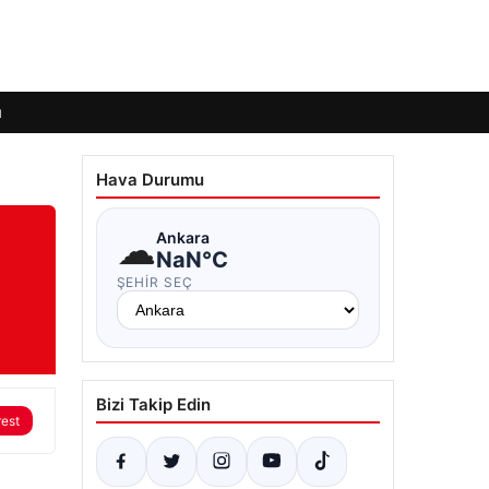
ı
Hava Durumu
☁
Ankara
NaN°C
ŞEHIR SEÇ
Bizi Takip Edin
rest