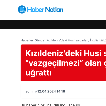
Haberler
›
Güncel
›
Kızıldeniz'deki Husi saldırıları, İngiliz k
Kızıldeniz'deki Husi s
“vazgeçilmezi” olan 
uğrattı
admin
•
12.04.2024 14:18
Bu haberin orijinal dili İngilizce idi.