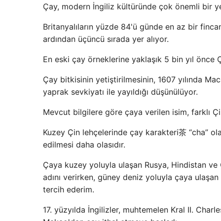
Çay, modern İngiliz kültüründe çok önemli bir ye
Britanyalıların yüzde 84'ü günde en az bir finca
ardından üçüncü sırada yer alıyor.
En eski çay örneklerine yaklaşık 5 bin yıl önce 
Çay bitkisinin yetiştirilmesinin, 1607 yılında Ma
yaprak sevkiyatı ile yayıldığı düşünülüyor.
Mevcut bilgilere göre çaya verilen isim, farklı Çin 
Kuzey Çin lehçelerinde çay karakteri茶 “cha” olar
edilmesi daha olasıdır.
Çaya kuzey yoluyla ulaşan Rusya, Hindistan ve O
adını verirken, güney deniz yoluyla çaya ulaşan
tercih ederim.
17. yüzyılda İngilizler, muhtemelen Kral II. Charle