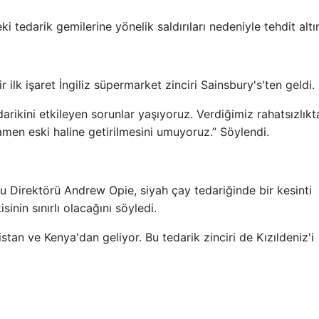
ki tedarik gemilerine yönelik saldırıları nedeniyle tehdit altı
 ilk işaret İngiliz süpermarket zinciri Sainsbury's'ten geldi.
arikini etkileyen sorunlar yaşıyoruz. Verdiğimiz rahatsızlıkt
amen eski haline getirilmesini umuyoruz.” Söylendi.
 Direktörü Andrew Opie, siyah çay tedariğinde bir kesinti
inin sınırlı olacağını söyledi.
istan ve Kenya'dan geliyor. Bu tedarik zinciri de Kızıldeniz'i