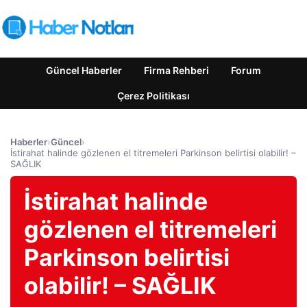
Güncel Haberler
Firma Rehberi
Forum
Çerez Politikası
Haberler
›
Güncel
›
İstirahat halinde gözlenen el titremeleri Parkinson belirtisi olabilir! –
SAĞLIK
İstirahat halinde
gözlenen el titremeleri
Parkinson belirtisi
olabilir! – SAĞLIK