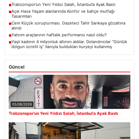
Trabzonspor’un Yeni Yıldızı Salah, İstanbul’a Ayak Bastı
■
Açık Hava Yaşam alanlarında Konfor ve bahçe mutfağı
■
Tasarımları
Cem Küçük soruşturması. Gazeteci Tahir Sarıkaya gözaltına
■
alındı
Yatırım araçlarının haftalık performansı nasıl oldu?
■
Yaşlı kadının 4 milyonluk altınını aldılar. Dolandırıcılar “Günlük
■
dolgun ücretli iş” ilanıyla buldukları kuryeyi kullanmış
Güncel
05/08/2026
Trabzonspor’un Yeni Yıldızı Salah, İstanbul’a Ayak Bastı