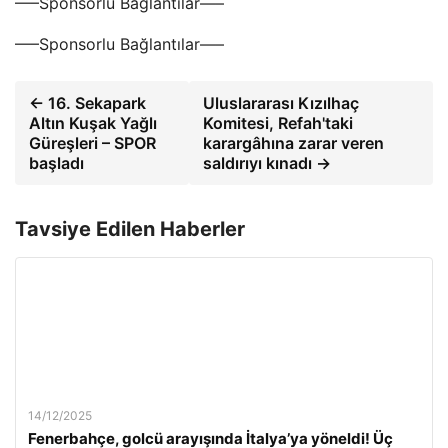
—–Sponsorlu Bağlantılar—–
—–Sponsorlu Bağlantılar—–
← 16. Sekapark
Uluslararası Kızılhaç
Altın Kuşak Yağlı
Komitesi, Refah'taki
Güreşleri – SPOR
karargâhına zarar veren
başladı
saldırıyı kınadı →
Tavsiye Edilen Haberler
14/12/2025
Fenerbahçe, golcü arayışında İtalya’ya yöneldi! Üç