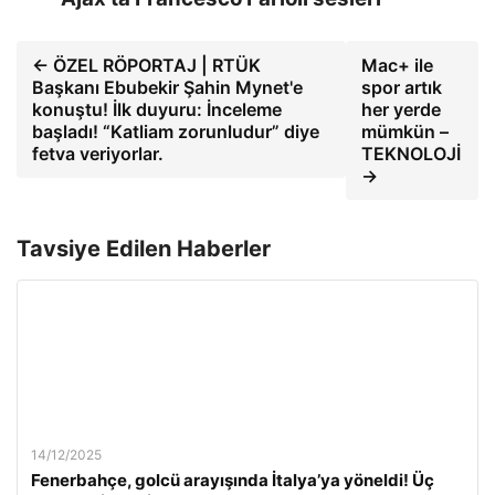
← ÖZEL RÖPORTAJ | RTÜK
Mac+ ile
Başkanı Ebubekir Şahin Mynet'e
spor artık
konuştu! İlk duyuru: İnceleme
her yerde
başladı! “Katliam zorunludur” diye
mümkün –
fetva veriyorlar.
TEKNOLOJİ
→
Tavsiye Edilen Haberler
14/12/2025
Fenerbahçe, golcü arayışında İtalya’ya yöneldi! Üç