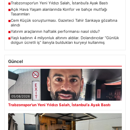
Trabzonspor’un Yeni Yıldızı Salah, İstanbul’a Ayak Bastı
■
Açık Hava Yaşam alanlarında Konfor ve bahçe mutfağı
■
Tasarımları
Cem Küçük soruşturması. Gazeteci Tahir Sarıkaya gözaltına
■
alındı
Yatırım araçlarının haftalık performansı nasıl oldu?
■
Yaşlı kadının 4 milyonluk altınını aldılar. Dolandırıcılar “Günlük
■
dolgun ücretli iş” ilanıyla buldukları kuryeyi kullanmış
Güncel
05/08/2026
Trabzonspor’un Yeni Yıldızı Salah, İstanbul’a Ayak Bastı