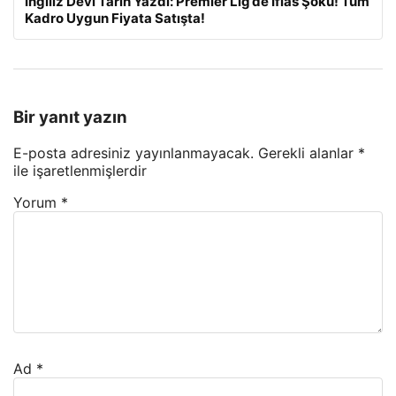
İngiliz Devi Tarih Yazdı: Premier Lig’de İflas Şoku! Tüm
Kadro Uygun Fiyata Satışta!
Bir yanıt yazın
E-posta adresiniz yayınlanmayacak.
Gerekli alanlar
*
ile işaretlenmişlerdir
Yorum
*
Ad
*