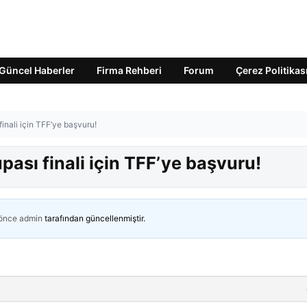
Güncel Haberler
Firma Rehberi
Forum
Çerez Politikas
inali için TFF’ye başvuru!
ası finali için TFF’ye başvuru!
 önce
admin
tarafından güncellenmiştir.