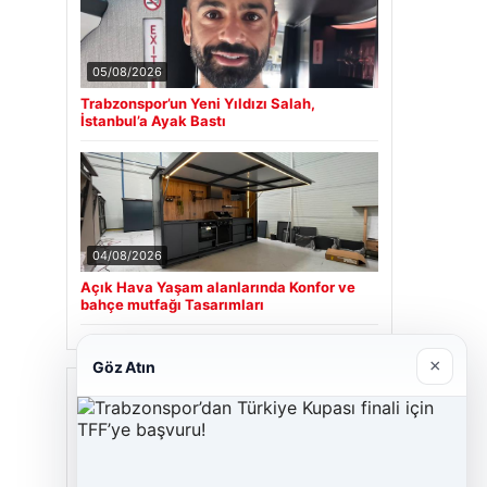
05/08/2026
Trabzonspor’un Yeni Yıldızı Salah,
İstanbul’a Ayak Bastı
04/08/2026
Açık Hava Yaşam alanlarında Konfor ve
bahçe mutfağı Tasarımları
×
Göz Atın
Son Eklenen Firmalar
Cengiz Sigorta
23/06/2026