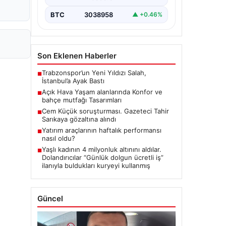
BTC
3038958
▲ +0.46%
Son Eklenen Haberler
Trabzonspor’un Yeni Yıldızı Salah,
■
İstanbul’a Ayak Bastı
Açık Hava Yaşam alanlarında Konfor ve
■
bahçe mutfağı Tasarımları
Cem Küçük soruşturması. Gazeteci Tahir
■
Sarıkaya gözaltına alındı
Yatırım araçlarının haftalık performansı
■
nasıl oldu?
Yaşlı kadının 4 milyonluk altınını aldılar.
■
Dolandırıcılar “Günlük dolgun ücretli iş”
ilanıyla buldukları kuryeyi kullanmış
Güncel