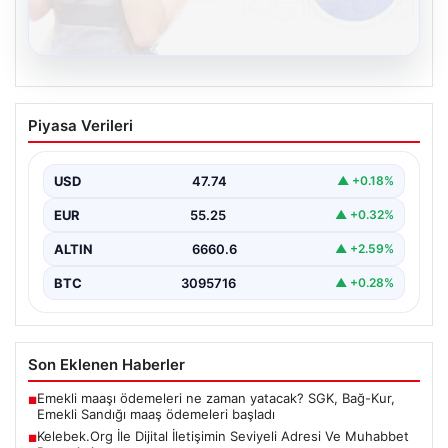
08.08.2026
Kelebek.Org İle Dijital İletişimin Seviyeli
Piyasa Verileri
Adresi Ve Muhabbet Deneyimi
Sanal çağında insanların seviyeli bir tarzda bağlantı
kurması ciddi bir değer taşımaktadır. Güncel olarak…
USD
47.74
▲ +0.18%
EUR
55.25
▲ +0.32%
ALTIN
6660.6
▲ +2.59%
BTC
3095716
▲ +0.28%
Son Eklenen Haberler
Emekli maaşı ödemeleri ne zaman yatacak? SGK, Bağ-Kur,
■
Emekli Sandığı maaş ödemeleri başladı
Kelebek.Org İle Dijital İletişimin Seviyeli Adresi Ve Muhabbet
■