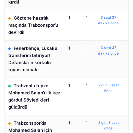
kırdı!
Göztepe hazırlık
1
1
3 saat 37
dakika önce
maçında Trabzonspor’u
devirdi!
Fenerbahçe, Lukaku
1
1
3 saat 37
dakika önce
transferini bitiriyor!
Defansların korkulu
rüyası olacak
Trabzonlu teyze
1
1
2 gün 3 saat
önce
Mohamed Salah’ı ilk kez
gördü! Söyledikleri
güldürdü
Trabzonspor’da
1
1
2 gün 3 saat
önce
Mohamed Salah için