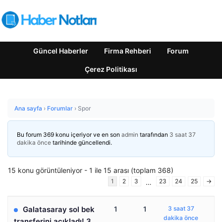
Güncel Haberler
Firma Rehberi
Forum
Çerez Politikası
Ana sayfa
›
Forumlar
›
Spor
Bu forum 369 konu içeriyor ve en son
admin
tarafından
3 saat 37
dakika önce
tarihinde güncellendi.
15 konu görüntüleniyor - 1 ile 15 arası (toplam 368)
1
2
3
23
24
25
→
…
Galatasaray sol bek
1
1
3 saat 37
dakika önce
transferini açıkladı! 3