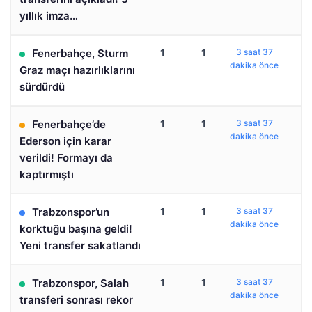
yıllık imza…
Fenerbahçe, Sturm
1
1
3 saat 37
dakika önce
Graz maçı hazırlıklarını
sürdürdü
Fenerbahçe’de
1
1
3 saat 37
dakika önce
Ederson için karar
verildi! Formayı da
kaptırmıştı
Trabzonspor’un
1
1
3 saat 37
dakika önce
korktuğu başına geldi!
Yeni transfer sakatlandı
Trabzonspor, Salah
1
1
3 saat 37
dakika önce
transferi sonrası rekor