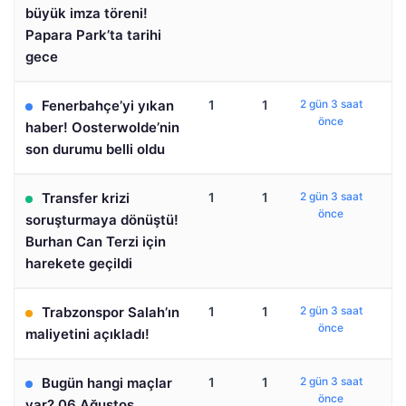
büyük imza töreni!
Papara Park’ta tarihi
gece
Fenerbahçe’yi yıkan
1
1
2 gün 3 saat
önce
haber! Oosterwolde’nin
son durumu belli oldu
Transfer krizi
1
1
2 gün 3 saat
önce
soruşturmaya dönüştü!
Burhan Can Terzi için
harekete geçildi
Trabzonspor Salah’ın
1
1
2 gün 3 saat
önce
maliyetini açıkladı!
Bugün hangi maçlar
1
1
2 gün 3 saat
önce
var? 06 Ağustos