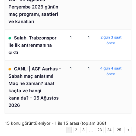
Perşembe 2026 günün
maç programı, saatleri
ve kanalları
Salah, Trabzonspor
1
1
2 gün 3 saat
önce
ile ilk antrenmanına
çıktı
CANLI | AGF Aarhus –
1
1
4 gün 4 saat
önce
Sabah maç anlatımı!
Maç ne zaman? Saat
kaçta ve hangi
kanalda? – 05 Ağustos
2026
15 konu görüntüleniyor - 1 ile 15 arası (toplam 368)
1
2
3
23
24
25
→
…