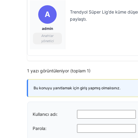
Trendyol Süper Lig’de küme düşen 
A
paylaştı.
admin
Anahtar
yönetici
1 yazı görüntüleniyor (toplam 1)
Bu konuyu yanıtlamak için giriş yapmış olmalısınız.
Kullanıcı adı:
Parola: