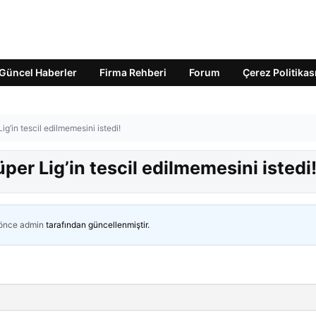
Güncel Haberler
Firma Rehberi
Forum
Çerez Politikas
g’in tescil edilmemesini istedi!
er Lig’in tescil edilmemesini istedi
 önce
admin
tarafından güncellenmiştir.