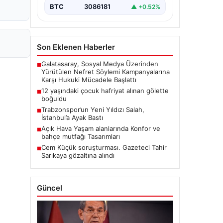
BTC
3086181
▲ +0.52%
Son Eklenen Haberler
Galatasaray, Sosyal Medya Üzerinden
■
Yürütülen Nefret Söylemi Kampanyalarına
Karşı Hukuki Mücadele Başlattı
12 yaşındaki çocuk hafriyat alınan gölette
■
boğuldu
Trabzonspor’un Yeni Yıldızı Salah,
■
İstanbul’a Ayak Bastı
Açık Hava Yaşam alanlarında Konfor ve
■
bahçe mutfağı Tasarımları
Cem Küçük soruşturması. Gazeteci Tahir
■
Sarıkaya gözaltına alındı
Güncel