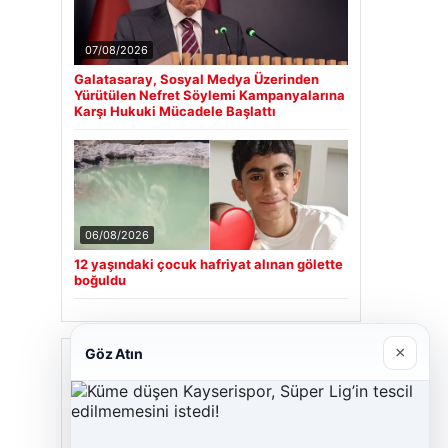
07/08/2026
Galatasaray, Sosyal Medya Üzerinden
Yürütülen Nefret Söylemi Kampanyalarına
Karşı Hukuki Mücadele Başlattı
06/08/2026
12 yaşındaki çocuk hafriyat alınan gölette
boğuldu
×
Göz Atın
Son Eklenen Firmalar
Cengiz Sigorta
23/06/2026