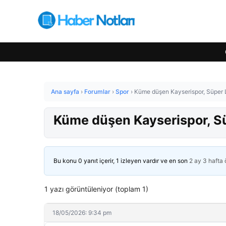
Ana sayfa
›
Forumlar
›
Spor
›
Küme düşen Kayserispor, Süper Li
Küme düşen Kayserispor, Süp
Bu konu 0 yanıt içerir, 1 izleyen vardır ve en son
2 ay 3 hafta
1 yazı görüntüleniyor (toplam 1)
18/05/2026: 9:34 pm