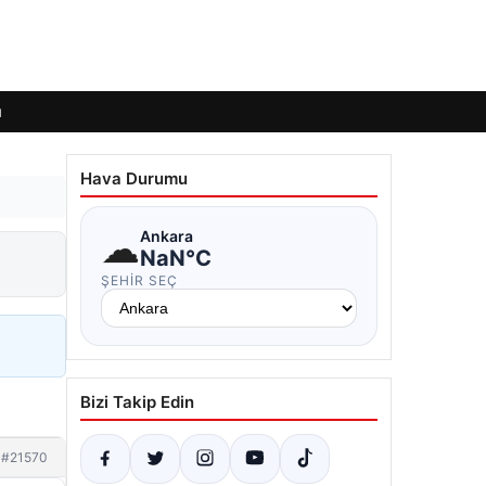
ı
Hava Durumu
☁
Ankara
!
NaN°C
ŞEHIR SEÇ
Bizi Takip Edin
#21570