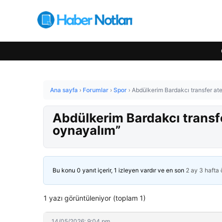
Ana sayfa
›
Forumlar
›
Spor
›
Abdülkerim Bardakcı transfer ateş
Abdülkerim Bardakcı transfer 
oynayalım”
Bu konu 0 yanıt içerir, 1 izleyen vardır ve en son
2 ay 3 hafta
1 yazı görüntüleniyor (toplam 1)
14/05/2026: 9:04 pm