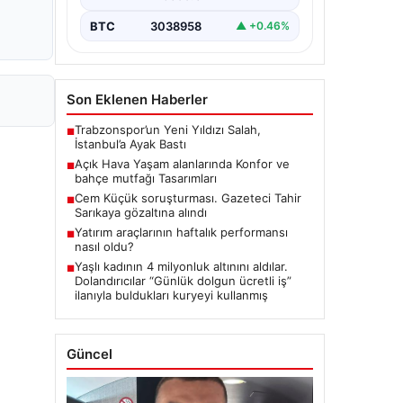
BTC
3038958
▲ +0.46%
Son Eklenen Haberler
Trabzonspor’un Yeni Yıldızı Salah,
■
İstanbul’a Ayak Bastı
Açık Hava Yaşam alanlarında Konfor ve
■
bahçe mutfağı Tasarımları
Cem Küçük soruşturması. Gazeteci Tahir
■
Sarıkaya gözaltına alındı
Yatırım araçlarının haftalık performansı
■
nasıl oldu?
Yaşlı kadının 4 milyonluk altınını aldılar.
■
Dolandırıcılar “Günlük dolgun ücretli iş”
ilanıyla buldukları kuryeyi kullanmış
Güncel