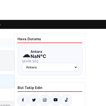
ı
Hava Durumu
☁
Ankara
NaN°C
ŞEHIR SEÇ
Bizi Takip Edin
#20691