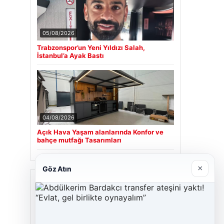
05/08/2026
Trabzonspor’un Yeni Yıldızı Salah,
İstanbul’a Ayak Bastı
04/08/2026
Açık Hava Yaşam alanlarında Konfor ve
bahçe mutfağı Tasarımları
×
Göz Atın
Son Eklenen Firmalar
Cengiz Sigorta
23/06/2026