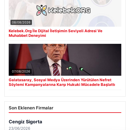
Kelebek.Org İle Dijital İletişimin Seviyeli Adresi Ve
Muhabbet Deneyimi
07/08/2026
Galatasaray, Sosyal Medya Üzerinden Yürütülen Nefret
Söylemi Kampanyalarına Karşı Hukuki Mücadele Başlattı
Son Eklenen Firmalar
Cengiz Sigorta
23/06/2026