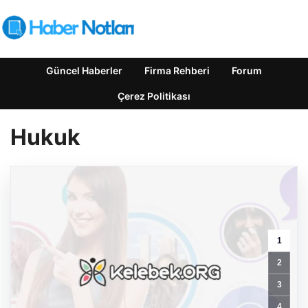
Güncel Haberler
Firma Rehberi
Forum
Çerez Politikası
Hukuk
1
2
3
Enes
4
Kaplan
Avukatlık