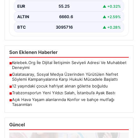
BTC
3095716
▲ +0.28%
Son Eklenen Haberler
Kelebek.Org İle Dijital İletişimin Seviyeli Adresi Ve Muhabbet
■
Deneyimi
Galatasaray, Sosyal Medya Üzerinden Yürütülen Nefret
■
Söylemi Kampanyalarına Karşı Hukuki Mücadele Başlattı
12 yaşındaki çocuk hafriyat alınan gölette boğuldu
■
Trabzonspor’un Yeni Yıldızı Salah, İstanbul’a Ayak Bastı
■
Açık Hava Yaşam alanlarında Konfor ve bahçe mutfağı
■
Tasarımları
Güncel
08/08/2026