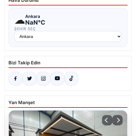
Hava Durumu
☁
Ankara
NaN°C
ŞEHIR SEÇ
Bizi Takip Edin
Yan Manşet