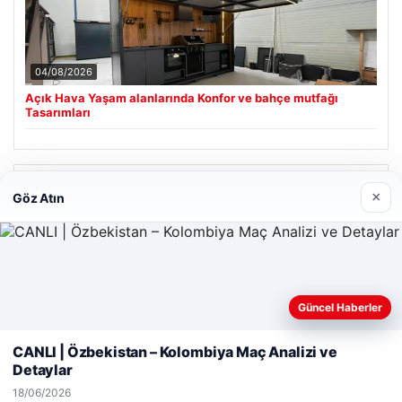
04/08/2026
Açık Hava Yaşam alanlarında Konfor ve bahçe mutfağı
Tasarımları
Son Eklenen Firmalar
×
Göz Atın
Güncel Haberler
Web sitemizi nasıl kullandığınızı daha iyi anlayabilmek,
deneyiminizi kişiselleştirmek ve geliştirmek amacıyla çerezler
CANLI | Özbekistan – Kolombiya Maç Analizi ve
kullanıyoruz.
Çerez Politikamız
Detaylar
Reddet
Kabul Et
18/06/2026