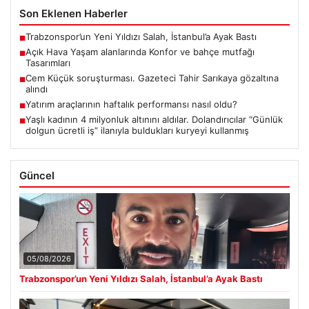
Son Eklenen Haberler
Trabzonspor’un Yeni Yıldızı Salah, İstanbul’a Ayak Bastı
■
Açık Hava Yaşam alanlarında Konfor ve bahçe mutfağı
■
Tasarımları
Cem Küçük soruşturması. Gazeteci Tahir Sarıkaya gözaltına
■
alındı
Yatırım araçlarının haftalık performansı nasıl oldu?
■
Yaşlı kadının 4 milyonluk altınını aldılar. Dolandırıcılar “Günlük
■
dolgun ücretli iş” ilanıyla buldukları kuryeyi kullanmış
Güncel
05/08/2026
Trabzonspor’un Yeni Yıldızı Salah, İstanbul’a Ayak Bastı