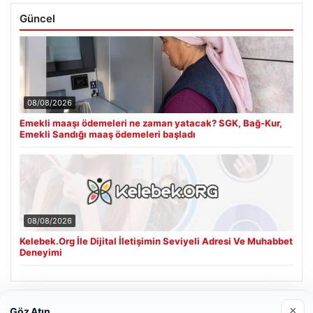
Güncel
08/08/2026
Emekli maaşı ödemeleri ne zaman yatacak? SGK, Bağ-Kur,
Emekli Sandığı maaş ödemeleri başladı
08/08/2026
Kelebek.Org İle Dijital İletişimin Seviyeli Adresi Ve Muhabbet
Deneyimi
Son Eklenen Firmalar
×
Göz Atın