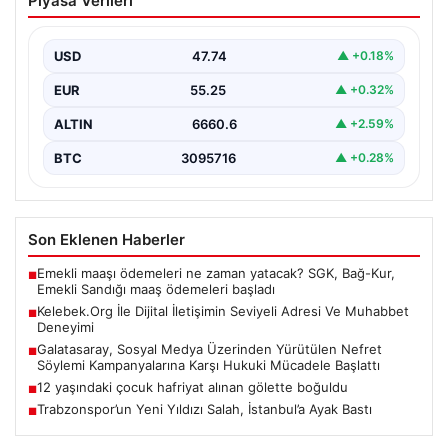
Piyasa Verileri
Adresi Ve Muhabbet Deneyimi
Sanal çağında insanların seviyeli bir tarzda bağlantı
kurması ciddi bir değer taşımaktadır. Güncel olarak…
USD
47.74
▲ +0.18%
EUR
55.25
▲ +0.32%
ALTIN
6660.6
▲ +2.59%
BTC
3095716
▲ +0.28%
Son Eklenen Haberler
Emekli maaşı ödemeleri ne zaman yatacak? SGK, Bağ-Kur,
■
Emekli Sandığı maaş ödemeleri başladı
Kelebek.Org İle Dijital İletişimin Seviyeli Adresi Ve Muhabbet
■
Deneyimi
Galatasaray, Sosyal Medya Üzerinden Yürütülen Nefret
■
Söylemi Kampanyalarına Karşı Hukuki Mücadele Başlattı
12 yaşındaki çocuk hafriyat alınan gölette boğuldu
■
Trabzonspor’un Yeni Yıldızı Salah, İstanbul’a Ayak Bastı
■