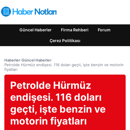
Güncel Haberler
Firma Rehberi
Forum
Çerez Politikası
Haberler
›
Güncel Haberler
›
Petrolde Hürmüz endişesi. 116 doları geçti, işte benzin ve motorin
fiyatları
Petrolde Hürmüz
endişesi. 116 doları
geçti, işte benzin ve
motorin fiyatları