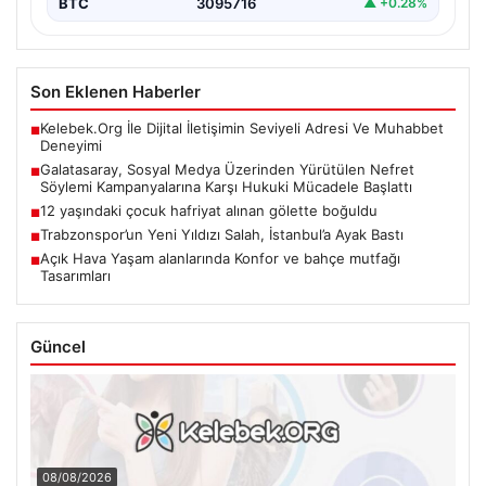
BTC
3095716
▲ +0.28%
Son Eklenen Haberler
Kelebek.Org İle Dijital İletişimin Seviyeli Adresi Ve Muhabbet
■
Deneyimi
Galatasaray, Sosyal Medya Üzerinden Yürütülen Nefret
■
Söylemi Kampanyalarına Karşı Hukuki Mücadele Başlattı
12 yaşındaki çocuk hafriyat alınan gölette boğuldu
■
Trabzonspor’un Yeni Yıldızı Salah, İstanbul’a Ayak Bastı
■
Açık Hava Yaşam alanlarında Konfor ve bahçe mutfağı
■
Tasarımları
Güncel
08/08/2026