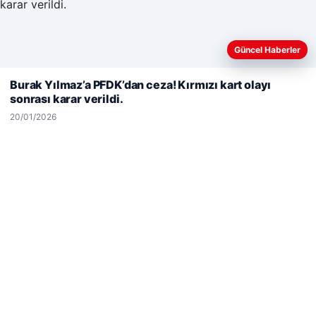
© 2026 Haber Notları – Güncel Haberler
Güncel Haberler
Web sitemizi nasıl kullandığınızı daha iyi anlayabilmek,
malta work and study
|
lemagrup.com.tr
deneyiminizi kişiselleştirmek ve geliştirmek amacıyla çerezler
Burak Yılmaz’a PFDK’dan ceza! Kırmızı kart olayı
betcio
kullanıyoruz.
Çerez Politikamız
sonrası karar verildi.
Reddet
Kabul Et
20/01/2026