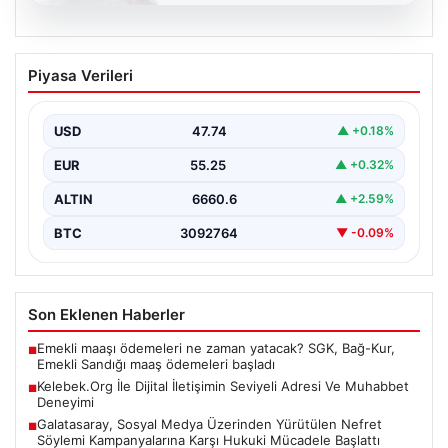
08.08.2026
Kelebek.Org İle Dijital İletişimin Seviyeli
Piyasa Verileri
Adresi Ve Muhabbet Deneyimi
Sanal çağında insanların seviyeli bir tarzda bağlantı
kurması ciddi bir değer taşımaktadır. Güncel olarak…
USD
47.74
▲ +0.18%
EUR
55.25
▲ +0.32%
ALTIN
6660.6
▲ +2.59%
BTC
3092764
▼ -0.09%
Son Eklenen Haberler
Emekli maaşı ödemeleri ne zaman yatacak? SGK, Bağ-Kur,
■
Emekli Sandığı maaş ödemeleri başladı
Kelebek.Org İle Dijital İletişimin Seviyeli Adresi Ve Muhabbet
■
Deneyimi
Galatasaray, Sosyal Medya Üzerinden Yürütülen Nefret
■
Söylemi Kampanyalarına Karşı Hukuki Mücadele Başlattı