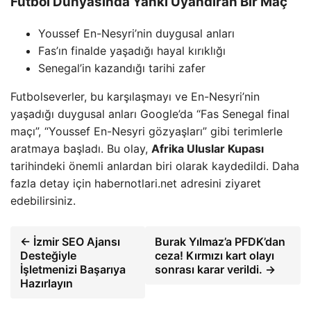
Futbol Dünyasında Yankı Uyandıran Bir Maç
Youssef En-Nesyri’nin duygusal anları
Fas’ın finalde yaşadığı hayal kırıklığı
Senegal’in kazandığı tarihi zafer
Futbolseverler, bu karşılaşmayı ve En-Nesyri’nin
yaşadığı duygusal anları Google’da “Fas Senegal final
maçı”, “Youssef En-Nesyri gözyaşları” gibi terimlerle
aratmaya başladı. Bu olay,
Afrika Uluslar Kupası
tarihindeki önemli anlardan biri olarak kaydedildi. Daha
fazla detay için habernotlari.net adresini ziyaret
edebilirsiniz.
← İzmir SEO Ajansı
Burak Yılmaz’a PFDK’dan
Desteğiyle
ceza! Kırmızı kart olayı
İşletmenizi Başarıya
sonrası karar verildi. →
Hazırlayın