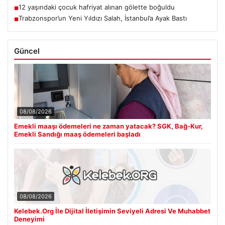
12 yaşındaki çocuk hafriyat alınan gölette boğuldu
■
Trabzonspor’un Yeni Yıldızı Salah, İstanbul’a Ayak Bastı
■
Güncel
08/08/2026
Emekli maaşı ödemeleri ne zaman yatacak? SGK, Bağ-Kur,
Emekli Sandığı maaş ödemeleri başladı
08/08/2026
Kelebek.Org İle Dijital İletişimin Seviyeli Adresi Ve Muhabbet
Deneyimi