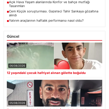
Açık Hava Yaşam alanlarında Konfor ve bahçe mutfağı
■
Tasarımları
Cem Küçük soruşturması. Gazeteci Tahir Sarıkaya gözaltına
■
alındı
Yatırım araçlarının haftalık performansı nasıl oldu?
■
Güncel
06/08/2026
12 yaşındaki çocuk hafriyat alınan gölette boğuldu
05/08/2026