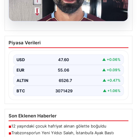
05.08.2026
Trabzonspor’un Yeni Yıldızı Salah,
Piyasa Verileri
İstanbul’a Ayak Bastı
Trabzonspor’un merakla beklenen yeni oyuncusu Salah,
İstanbul’a iniş yaptı. Havalimanında basın mensupları ve
USD
47.60
▲ +0.06%
kulüp…
EUR
55.06
▲ +0.09%
ALTIN
6526.7
▲ +0.47%
BTC
3071429
▲ +1.06%
Son Eklenen Haberler
12 yaşındaki çocuk hafriyat alınan gölette boğuldu
■
Trabzonspor’un Yeni Yıldızı Salah, İstanbul’a Ayak Bastı
■