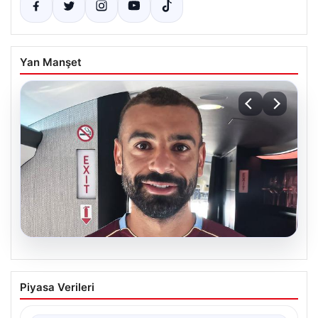
Yan Manşet
05.08.2026
Trabzonspor’un Yeni Yıldızı Salah,
Piyasa Verileri
İstanbul’a Ayak Bastı
Trabzonspor’un merakla beklenen yeni oyuncusu Salah,