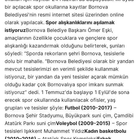
bir açılacak spor okullarına kayıtlar Bornova
Belediyesi'nin resmi internet sitesi üzerinden online
olarak yapılacak.
Spor alışkanlıklarını aşılamak
istiyoruz
Bornova Belediye Başkanı Ömer Eşki,
amaçlarının özellikle çocuklara ve gençlere spor
alışkanlığı kazandırmak olduğunu belirterek, şunları
söyledi: “Sporda rekorların şehri Bornova, tesislerle
dolu bir mahalle. “Bornova Belediyesi olarak bir yandan
mevcut tesislerimizi en verimli şekilde kullanmak
istiyoruz, bir yandan da yeni tesisler açarak mümkün
olduğu kadar çok Bornovalıya spor imkanı sunmak
istiyoruz” dedi. 1 Temmuz'da başlayıp 1 Eylül'de sona
erecek spor okullarında kullanılacak ofisler, yaş
grupları ve tesisler şöyle:
Futbol (2010-2017)
–
Bornova Şehir Stadyumu, Büyükpark suni çim, Çamdibi
Atatürk Parkı suni çim
Voleybol (2009-2015)
– Spor
tesisleri Işıkkent Muhammet Yıldız
Kadın basketbolu
(2010–2016)
– Atatürk Spor Kompleksi
Erkek