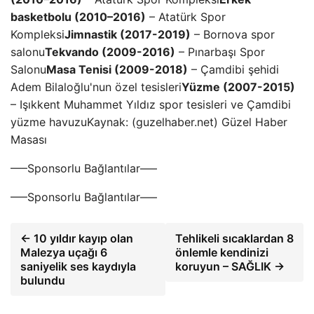
basketbolu (2010–2016)
– Atatürk Spor
Kompleksi
Jimnastik (2017-2019)
– Bornova spor
salonu
Tekvando (2009-2016)
– Pınarbaşı Spor
Salonu
Masa Tenisi (2009-2018)
– Çamdibi şehidi
Adem Bilaloğlu'nun özel tesisleri
Yüzme (2007-2015)
– Işıkkent Muhammet Yıldız spor tesisleri ve Çamdibi
yüzme havuzuKaynak: (guzelhaber.net) Güzel Haber
Masası
—–Sponsorlu Bağlantılar—–
—–Sponsorlu Bağlantılar—–
← 10 yıldır kayıp olan
Tehlikeli sıcaklardan 8
Malezya uçağı 6
önlemle kendinizi
saniyelik ses kaydıyla
koruyun – SAĞLIK →
bulundu