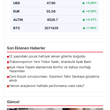
İstanbul’a iniş yaptı. Havalimanında basın mensupları ve
USD
47.60
▲ +0.06%
kulüp…
EUR
55.06
▲ +0.09%
ALTIN
6526.7
▲ +0.47%
BTC
3071429
▲ +1.06%
Son Eklenen Haberler
12 yaşındaki çocuk hafriyat alınan gölette boğuldu
■
Trabzonspor’un Yeni Yıldızı Salah, İstanbul’a Ayak Bastı
■
Açık Hava Yaşam alanlarında Konfor ve bahçe mutfağı
■
Tasarımları
Cem Küçük soruşturması. Gazeteci Tahir Sarıkaya gözaltına
■
alındı
Yatırım araçlarının haftalık performansı nasıl oldu?
■
Güncel