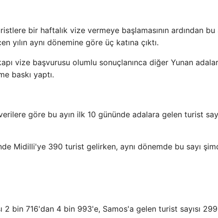
ristlere bir haftalık vize vermeye başlamasının ardından bu
çen yılın aynı dönemine göre üç katına çıktı.
ı kapı vize başvurusu olumlu sonuçlanınca diğer Yunan adalar
ime baskı yaptı.
verilere göre bu ayın ilk 10 gününde adalara gelen turist say
nde Midilli'ye 390 turist gelirken, aynı dönemde bu sayı şi
sı 2 bin 716'dan 4 bin 993'e, Samos'a gelen turist sayısı 29