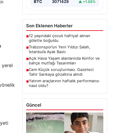
in
BTC
3071429
▲ +1.06%
Son Eklenen Haberler
12 yaşındaki çocuk hafriyat alınan
■
gölette boğuldu
a
Trabzonspor’un Yeni Yıldızı Salah,
■
İstanbul’a Ayak Bastı
Açık Hava Yaşam alanlarında Konfor ve
■
bahçe mutfağı Tasarımları
 yerel
Cem Küçük soruşturması. Gazeteci
■
Tahir Sarıkaya gözaltına alındı
Yatırım araçlarının haftalık performansı
■
yönelik
nasıl oldu?
Güncel
yeti