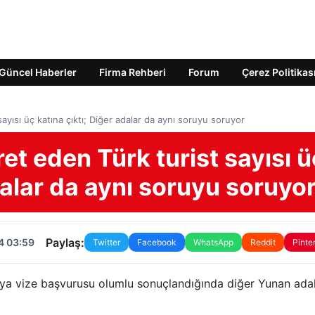
Güncel Haberler
Firma Rehberi
Forum
Çerez Politikas
ayısı üç katına çıktı; Diğer adalar da aynı soruyu soruyor
et eden Türk turist sayısı ü
dalar da aynı soruyu soruyo
Paylaş:
4 03:59
Twitter
Facebook
WhatsApp
Reddit
Pinte
pıya vize başvurusu olumlu sonuçlandığında diğer Yunan adal