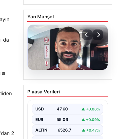
Yan Manşet
 ayın
ı da
ısı
05.08.2026
Trabzonspor’un Yeni
Piyasa Verileri
mdiden
Yıldızı Salah, İstanbul’a
Ayak Bastı
USD
47.60
▲ +0.06%
Trabzonspor’un merakla beklenen
yeni oyuncusu Salah, İstanbul’a
EUR
55.06
▲ +0.09%
iniş yaptı. Havalimanında basın
mensupları ve kulüp…
ALTIN
6526.7
▲ +0.47%
9'dan 2