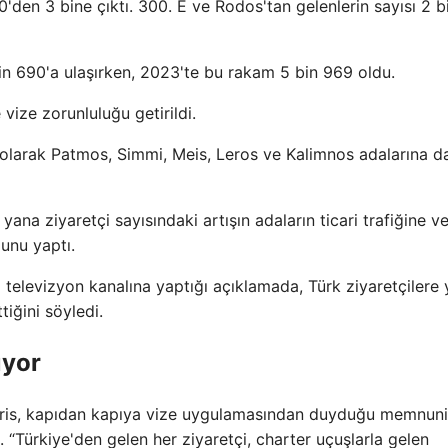
00'den 3 bine çıktı. 300. E ve Rodos'tan gelenlerin sayısı 2 b
in 690'a ulaşırken, 2023'te bu rakam 5 bin 969 oldu.
 vize zorunluluğu getirildi.
 olarak Patmos, Simmi, Meis, Leros ve Kalimnos adalarına d
yana ziyaretçi sayısındaki artışın adaların ticari trafiğine ve
unu yaptı.
elevizyon kanalına yaptığı açıklamada, Türk ziyaretçilere 
iğini söyledi.
ıyor
uris, kapıdan kapıya vize uygulamasından duyduğu memnuni
lu. “Türkiye'den gelen her ziyaretçi, charter uçuşlarla gelen