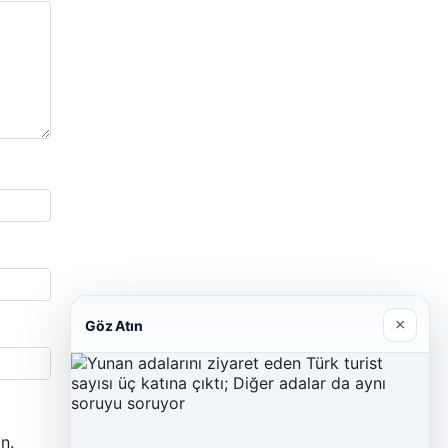
×
Göz Atın
n.