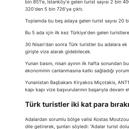
bin 851'e, İstanköy'e gelen turist sayısı 2 bin 4
320'den 5 bin 726'ya çıktı.
Toplamda bu beş adaya gelen turist sayısı 20 b
Bu 5 ada için ilk kez Türkiye'den gelen turistlere
30 Nisan'dan sonra Türk turistler bu adalara ek
girişte vize alarak gidebilecek.
Yunan basını, nisan ayının ilk hafta sonundan bu 
ekonominin canlanmasına katkı sağladığı yorum
Yunanistan Başbakanı Kiryakos Miçotakis, ANT1 t
kapı kapı vize başvurularının başarıyla devam ett
Türk turistler iki kat para bırak
Adalardan sorumlu bölge valisi Kostas Moutzo
dile getirerek, şunları söyledi: “Adalar turist do