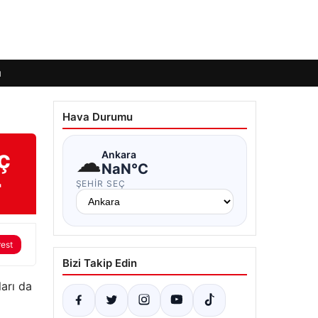
ı
Hava Durumu
ç
☁
Ankara
NaN°C
r
ŞEHIR SEÇ
rest
Bizi Takip Edin
arı da