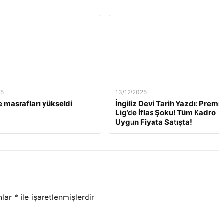
25
13/12/2025
 masrafları yükseldi
İngiliz Devi Tarih Yazdı: Prem
Lig’de İflas Şoku! Tüm Kadro
Uygun Fiyata Satışta!
nlar
*
ile işaretlenmişlerdir