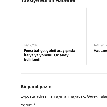
Tavsiye Edilen Haberler
14/12/2025
14/12/20
Fenerbahçe, golcü arayışında
Hastane
İtalya’ya yöneldi! Üç aday
belirlendi!
Bir yanıt yazın
E-posta adresiniz yayınlanmayacak.
Gerekli ala
Yorum
*