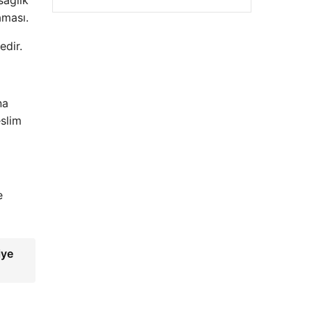
sağlık
aması.
edir.
na
eslim
Hastaş Beton
26/05/2026
e
iye