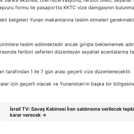
 banka ekstresi, otel rezervasyonu, feribot bileti, seyahat 
 başvuru formu ile pasaportta KKTC vize damgasının bulunm
rekli belgeleri Yunan makamlarına teslim etmeleri gerekmekt
i birimlere teslim edilmektedir ancak girişte beklememek adı
arasında feribot seferleri düzenleyen seyahat acentalarına t
 tarafından 1 ile 7 gün arası geçerli vize düzenlenecektir.
dalar için geçerli olacak ve Yunanistan'ın başka bir bölgesin
İsrail TV: Savaş Kabinesi İran saldırısına verilecek tepk
karar verecek →