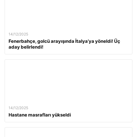
14/12/2025
Fenerbahçe, golcü arayışında İtalya’ya yöneldi! Üç
aday belirlendi!
14/12/2025
Hastane masrafları yükseldi