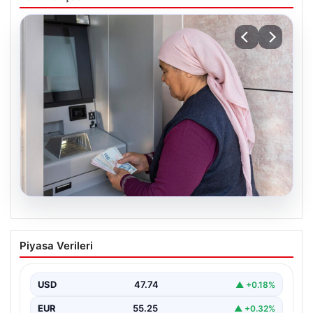
08.08.2026
Emekli maaşı ödemeleri ne zaman
Piyasa Verileri
yatacak? SGK, Bağ-Kur, Emekli Sandığı
maaş ödemeleri başladı
USD
47.74
▲ +0.18%
EUR
55.25
▲ +0.32%