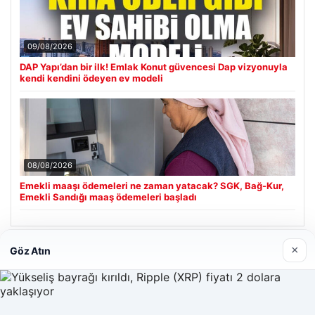
09/08/2026
DAP Yapı’dan bir ilk! Emlak Konut güvencesi Dap vizyonuyla
kendi kendini ödeyen ev modeli
08/08/2026
Emekli maaşı ödemeleri ne zaman yatacak? SGK, Bağ-Kur,
Emekli Sandığı maaş ödemeleri başladı
×
Göz Atın
Son Eklenen Firmalar
Hastaş Beton
26/05/2026