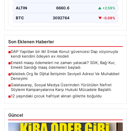
ALTIN
6660.6
▲ +2.59%
BTC
3092764
▼ -0.09%
Son Eklenen Haberler
DAP Yapı’dan bir ilk! Emlak Konut güvencesi Dap vizyonuyla
■
kendi kendini ödeyen ev modeli
Emekli maaşı ödemeleri ne zaman yatacak? SGK, Bağ-Kur,
■
Emekli Sandığı maaş ödemeleri başladı
Kelebek.Org İle Dijital İletişimin Seviyeli Adresi Ve Muhabbet
■
Deneyimi
Galatasaray, Sosyal Medya Üzerinden Yürütülen Nefret
■
Söylemi Kampanyalarına Karşı Hukuki Mücadele Başlattı
12 yaşındaki çocuk hafriyat alınan gölette boğuldu
■
Güncel