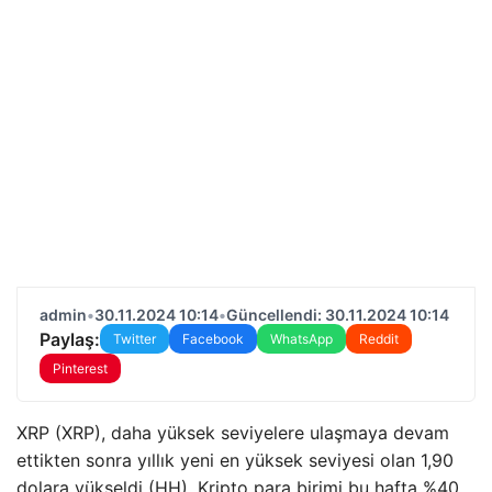
admin
•
30.11.2024 10:14
•
Güncellendi: 30.11.2024 10:14
Paylaş:
Twitter
Facebook
WhatsApp
Reddit
Pinterest
XRP (XRP), daha yüksek seviyelere ulaşmaya devam
ettikten sonra yıllık yeni en yüksek seviyesi olan 1,90
dolara yükseldi (HH). Kripto para birimi bu hafta %40