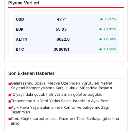
Piyasa Verileri
gölette boğuldu
{“title”: “12 Yaşındaki Çocuk Hafriyat Alınan Gölette
Boğuldu”, “content”: “ Erzurum’un Oltu ilçesinde
USD
47.71
▲ +0.17%
gerçekleşen…
EUR
55.03
▲ +0.02%
ALTIN
6622.6
▲ +2.00%
BTC
3086181
▲ +0.52%
Son Eklenen Haberler
Galatasaray, Sosyal Medya Üzerinden Yürütülen Nefret
■
Söylemi Kampanyalarına Karşı Hukuki Mücadele Başlattı
12 yaşındaki çocuk hafriyat alınan gölette boğuldu
■
Trabzonspor’un Yeni Yıldızı Salah, İstanbul’a Ayak Bastı
■
Açık Hava Yaşam alanlarında Konfor ve bahçe mutfağı
■
Tasarımları
Cem Küçük soruşturması. Gazeteci Tahir Sarıkaya gözaltına
■
alındı