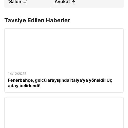
'Saldırı…'
Avukat →
Tavsiye Edilen Haberler
14/12/2025
Fenerbahçe, golcü arayışında İtalya’ya yöneldi! Üç
aday belirlendi!