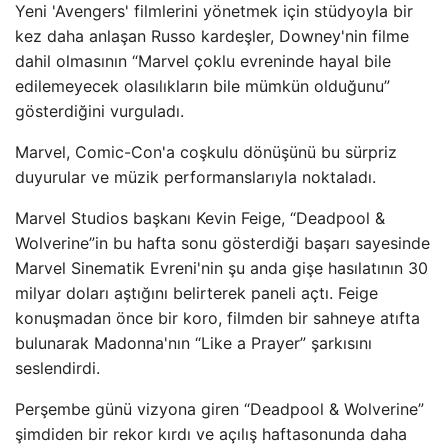
Yeni 'Avengers' filmlerini yönetmek için stüdyoyla bir
kez daha anlaşan Russo kardeşler, Downey'nin filme
dahil olmasının “Marvel çoklu evreninde hayal bile
edilemeyecek olasılıkların bile mümkün olduğunu”
gösterdiğini vurguladı.
Marvel, Comic-Con'a coşkulu dönüşünü bu sürpriz
duyurular ve müzik performanslarıyla noktaladı.
Marvel Studios başkanı Kevin Feige, “Deadpool &
Wolverine”in bu hafta sonu gösterdiği başarı sayesinde
Marvel Sinematik Evreni'nin şu anda gişe hasılatının 30
milyar doları aştığını belirterek paneli açtı. Feige
konuşmadan önce bir koro, filmden bir sahneye atıfta
bulunarak Madonna'nın “Like a Prayer” şarkısını
seslendirdi.
Perşembe günü vizyona giren “Deadpool & Wolverine”
şimdiden bir rekor kırdı ve açılış haftasonunda daha