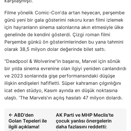
karşılaşmıştı.
Filme yönelik Comic-Con'da artan heyecan, perşembe
günü yeni bir gala gösterimi rekoru kıran filmi izlemek
için hayranların sinema salonlarına akın etmesiyle ülke
genelinde de kendini gösterdi. Çizgi roman filmi
Perşembe günkü ön gösterimlerinden bu yana tahmini
olarak 38,5 milyon dolar değerinde bilet sattı.
“Deadpool & Wolverine”in başarısı, Marvel için sönük
bir yılda sinema evrenine olan ilgiyi yeniden canlandırdı
ve 2023 sonlarında gişe performansındaki düşüşe
ilişkin endişeleri hafifletti. Süper kahraman çılgınlığını
icat eden stüdyo, Kasım ayında en düşük noktasına
ulaştı. 'The Marvels'ın açılış hasılatı 47 milyon dolardı.
← ABD'den
AK Parti ve MHP Meclis'te
Golan Tepeleri ile
çocuk yanlısı önergelerin
ilgili açıklama!
daha fazlasını reddetti: