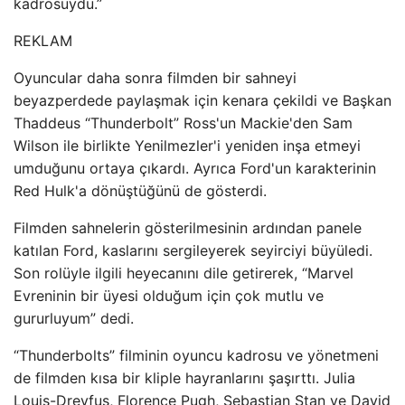
kadrosuydu.”
REKLAM
Oyuncular daha sonra filmden bir sahneyi
beyazperdede paylaşmak için kenara çekildi ve Başkan
Thaddeus “Thunderbolt” Ross'un Mackie'den Sam
Wilson ile birlikte Yenilmezler'i yeniden inşa etmeyi
umduğunu ortaya çıkardı. Ayrıca Ford'un karakterinin
Red Hulk'a dönüştüğünü de gösterdi.
Filmden sahnelerin gösterilmesinin ardından panele
katılan Ford, kaslarını sergileyerek seyirciyi büyüledi.
Son rolüyle ilgili heyecanını dile getirerek, “Marvel
Evreninin bir üyesi olduğum için çok mutlu ve
gururluyum” dedi.
“Thunderbolts” filminin oyuncu kadrosu ve yönetmeni
de filmden kısa bir kliple hayranlarını şaşırttı. Julia
Louis-Dreyfus, Florence Pugh, Sebastian Stan ve David