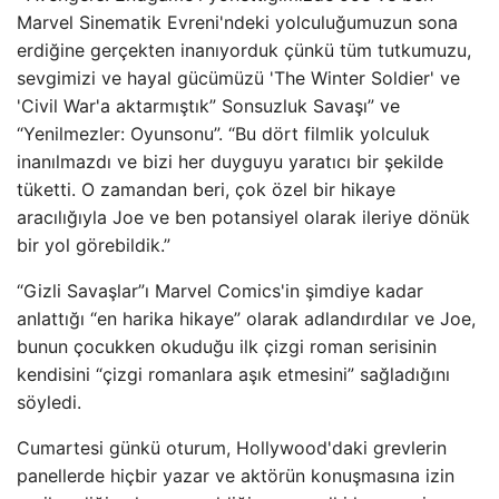
Marvel Sinematik Evreni'ndeki yolculuğumuzun sona
erdiğine gerçekten inanıyorduk çünkü tüm tutkumuzu,
sevgimizi ve hayal gücümüzü 'The Winter Soldier' ​​ve
'Civil War'a aktarmıştık” Sonsuzluk Savaşı” ve
“Yenilmezler: Oyunsonu”. “Bu dört filmlik yolculuk
inanılmazdı ve bizi her duyguyu yaratıcı bir şekilde
tüketti. O zamandan beri, çok özel bir hikaye
aracılığıyla Joe ve ben potansiyel olarak ileriye dönük
bir yol görebildik.”
“Gizli Savaşlar”ı Marvel Comics'in şimdiye kadar
anlattığı “en harika hikaye” olarak adlandırdılar ve Joe,
bunun çocukken okuduğu ilk çizgi roman serisinin
kendisini “çizgi romanlara aşık etmesini” sağladığını
söyledi.
Cumartesi günkü oturum, Hollywood'daki grevlerin
panellerde hiçbir yazar ve aktörün konuşmasına izin