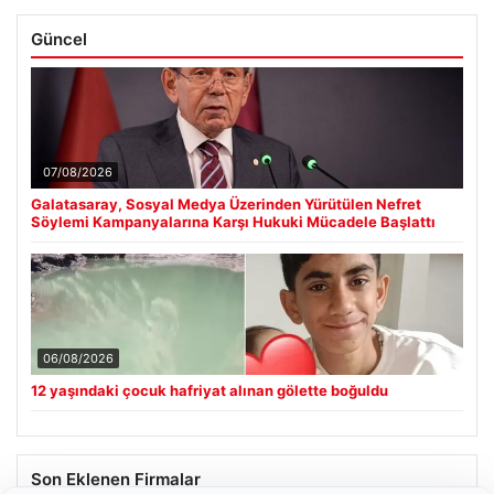
Güncel
07/08/2026
Galatasaray, Sosyal Medya Üzerinden Yürütülen Nefret
Söylemi Kampanyalarına Karşı Hukuki Mücadele Başlattı
06/08/2026
12 yaşındaki çocuk hafriyat alınan gölette boğuldu
Son Eklenen Firmalar