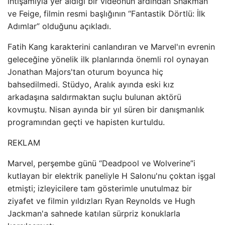
ihtişamıyla yer aldığı bir videonun ardından Shakman
ve Feige, filmin resmi başlığının “Fantastik Dörtlü: İlk
Adımlar” olduğunu açıkladı.
Fatih Kang karakterini canlandıran ve Marvel'ın evrenin
geleceğine yönelik ilk planlarında önemli rol oynayan
Jonathan Majors'tan oturum boyunca hiç
bahsedilmedi. Stüdyo, Aralık ayında eski kız
arkadaşına saldırmaktan suçlu bulunan aktörü
kovmuştu. Nisan ayında bir yıl süren bir danışmanlık
programından geçti ve hapisten kurtuldu.
REKLAM
Marvel, perşembe günü “Deadpool ve Wolverine”i
kutlayan bir elektrik paneliyle H Salonu'nu çoktan işgal
etmişti; izleyicilere tam gösterimle unutulmaz bir
ziyafet ve filmin yıldızları Ryan Reynolds ve Hugh
Jackman'a sahnede katılan sürpriz konuklarla