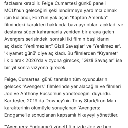
fazlasını kırabilir. Feige Cumartesi günkü paneli
MCU'nun geleceğini şekillendirmeye yardımcı olmak
için kullandı, Ford'un yaklaşan “Kaptan Amerika”
filmindeki karakteri hakkında bazı ayrıntıları açıkladı ve
destansı süper kahramanla yeniden bir araya gelen
Avengers serisindeki sonraki iki filmin başlıklarını
açıkladı: “Yenilmezler:” Gizli Savaşlar' ve 'Yenilmezler'.
'Kıyamet günü' diye açıkladı. Bu filmlerden “Kıyamet”
ilk olarak 2026'da vizyona girecek, “Gizli Savaşlar” ise
bir yıl sonra vizyona girecek.
Feige, Cumartesi günü tanıtılan tüm oyuncuların
gelecek “Avengers” filmlerinde yer alacağını ve filmleri
Joe ve Anthony Russo'nun yöneteceğini duyurdu.
Kardeşler, 2019'da Downey'nin Tony Stark/Iron Man
karakterinin ölümüyle sonuçlanan “Avengers:
Endgame”le sonuçlanan kapsamlı hikayeyi yönettiler.
“'Avengers: Endgame'i yönettiğimizde Joe ve ben