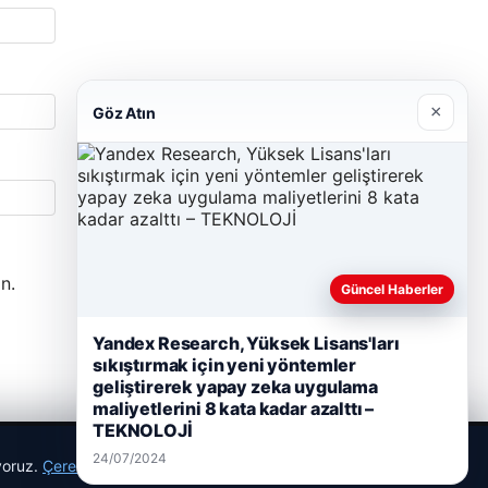
×
Göz Atın
n.
Güncel Haberler
Yandex Research, Yüksek Lisans'ları
sıkıştırmak için yeni yöntemler
geliştirerek yapay zeka uygulama
maliyetlerini 8 kata kadar azalttı –
TEKNOLOJİ
24/07/2024
ıyoruz.
Çerez Politikamız
Reddet
Kabul Et