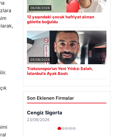
na
06/08/2026
azlara
12 yaşındaki çocuk hafriyat alınan
sim
gölette boğuldu
olarak,
05/08/2026
Trabzonspor’un Yeni Yıldızı Salah,
ir.
İstanbul’a Ayak Bastı
açık
Son Eklenen Firmalar
nimi
ral