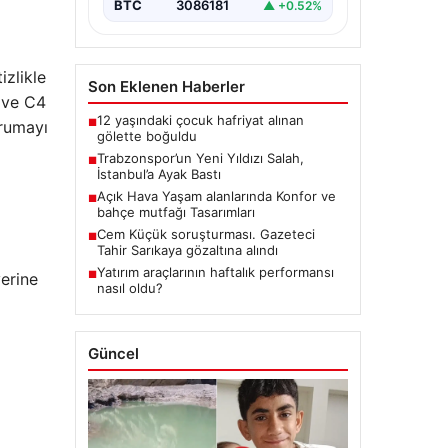
BTC
3086181
▲ +0.52%
izlikle
Son Eklenen Haberler
2 ve C4
12 yaşındaki çocuk hafriyat alınan
■
orumayı
gölette boğuldu
Trabzonspor’un Yeni Yıldızı Salah,
■
İstanbul’a Ayak Bastı
Açık Hava Yaşam alanlarında Konfor ve
■
bahçe mutfağı Tasarımları
Cem Küçük soruşturması. Gazeteci
■
Tahir Sarıkaya gözaltına alındı
Yatırım araçlarının haftalık performansı
■
yerine
nasıl oldu?
Güncel