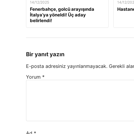
14/12/2025
14/12/20
Fenerbahçe, golcü arayışında
Hastane
İtalya’ya yöneldi! Üç aday
belirlendi!
Bir yanıt yazın
E-posta adresiniz yayınlanmayacak.
Gerekli ala
Yorum
*
Ad
*