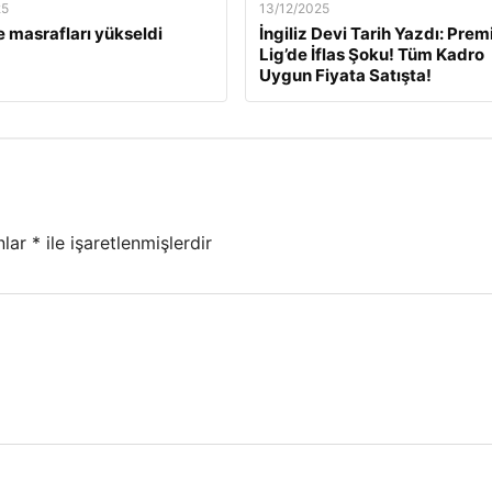
25
13/12/2025
 masrafları yükseldi
İngiliz Devi Tarih Yazdı: Prem
Lig’de İflas Şoku! Tüm Kadro
Uygun Fiyata Satışta!
nlar
*
ile işaretlenmişlerdir