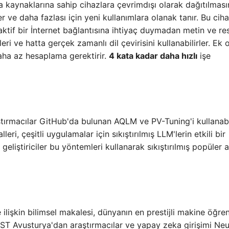
 kaynaklarına sahip cihazlara çevrimdışı olarak dağıtılması
ler ve daha fazlası için yeni kullanımlara olanak tanır. Bu cih
 aktif bir İnternet bağlantısına ihtiyaç duymadan metin ve re
leri ve hatta gerçek zamanlı dil çevirisini kullanabilirler. Ek 
daha az hesaplama gerektirir.
4 kata kadar daha hızlı
işe
aştırmacılar GitHub'da bulunan AQLM ve PV-Tuning'i kullanabil
eri, çeşitli uygulamalar için sıkıştırılmış LLM'lerin etkili bir
 geliştiriciler bu yöntemleri kullanarak sıkıştırılmış popüler 
işkin bilimsel makalesi, dünyanın en prestijli makine öğre
 IST Avusturya'dan araştırmacılar ve yapay zeka girişimi Neu