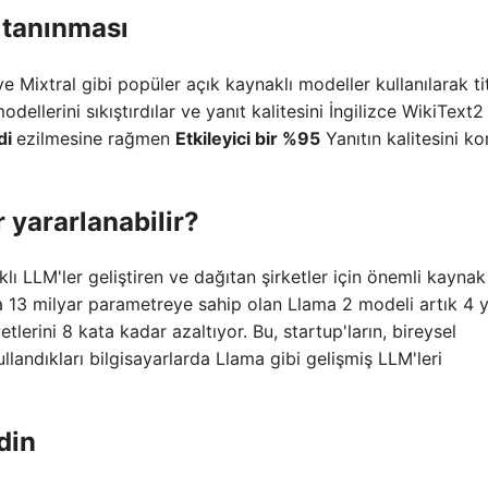
 tanınması
e Mixtral gibi popüler açık kaynaklı modeller kullanılarak tit
odellerini sıkıştırdılar ve yanıt kalitesini İngilizce WikiText
di
ezilmesine rağmen
Etkileyici bir %95
Yanıtın kalitesini k
yararlanabilir?
lı LLM'ler geliştiren ve dağıtan şirketler için önemli kaynak
da 13 milyar parametreye sahip olan Llama 2 modeli artık 4 
erini 8 kata kadar azaltıyor. Bu, startup'ların, bireysel
llandıkları bilgisayarlarda Llama gibi gelişmiş LLM'leri
din