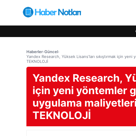
Haberler
›
Güncel
›
Yandex Research, Yüksek Lisans'ları sıkıştırmak için yeni y
TEKNOLOJİ
Yandex Research, Yük
için yeni yöntemler 
uygulama maliyetlerin
TEKNOLOJİ