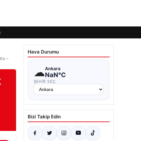
ı
Hava Durumu
ttı –
☁
Ankara
NaN°C
k
ŞEHIR SEÇ
Bizi Takip Edin