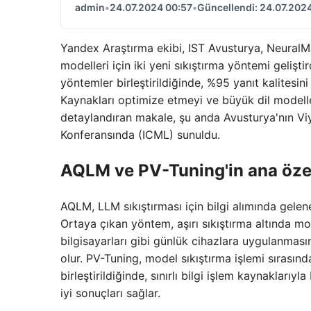
admin
•
24.07.2024 00:57
•
Güncellendi: 24.07.202
Yandex Araştırma ekibi, IST Avusturya, NeuralMag
modelleri için iki yeni sıkıştırma yöntemi gelişt
yöntemler birleştirildiğinde, %95 yanıt kalites
Kaynakları optimize etmeyi ve büyük dil modelle
detaylandıran makale, şu anda Avusturya'nın V
Konferansında (ICML) sunuldu.
AQLM ve PV-Tuning'in ana özel
AQLM, LLM sıkıştırması için bilgi alımında gelen
Ortaya çıkan yöntem, aşırı sıkıştırma altında mo
bilgisayarları gibi günlük cihazlara uygulanmas
olur. PV-Tuning, model sıkıştırma işlemi sırasın
birleştirildiğinde, sınırlı bilgi işlem kaynakları
iyi sonuçları sağlar.