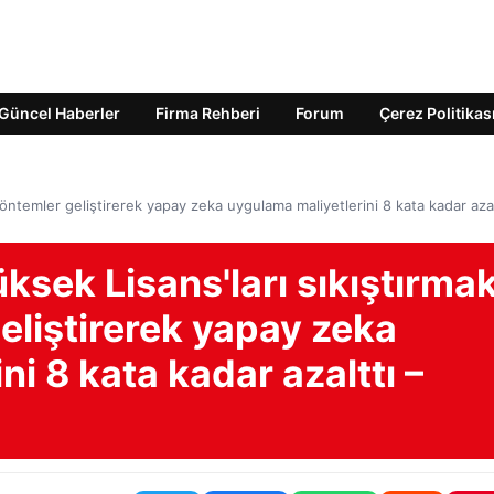
Güncel Haberler
Firma Rehberi
Forum
Çerez Politikas
öntemler geliştirerek yapay zeka uygulama maliyetlerini 8 kata kadar azal
sek Lisans'ları sıkıştırma
geliştirerek yapay zeka
i 8 kata kadar azalttı –