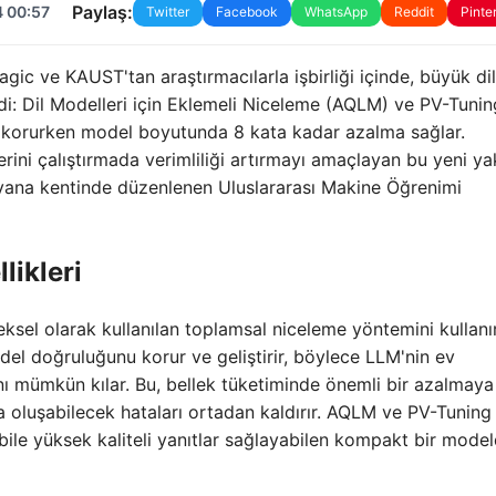
Paylaş:
4 00:57
Twitter
Facebook
WhatsApp
Reddit
Pinte
ic ve KAUST'tan araştırmacılarla işbirliği içinde, büyük dil
irdi: Dil Modelleri için Eklemeli Niceleme (AQLM) ve PV-Tunin
ini korurken model boyutunda 8 kata kadar azalma sağlar.
rini çalıştırmada verimliliği artırmayı amaçlayan bu yeni ya
iyana kentinde düzenlenen Uluslararası Makine Öğrenimi
likleri
eksel olarak kullanılan toplamsal niceleme yöntemini kullanır
del doğruluğunu korur ve geliştirir, böylece LLM'nin ev
ını mümkün kılar. Bu, bellek tüketiminde önemli bir azalmay
da oluşabilecek hataları ortadan kaldırır. AQLM ve PV-Tuning
yla bile yüksek kaliteli yanıtlar sağlayabilen kompakt bir mode