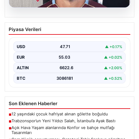
05.08.2026
Trabzonspor’un Yeni Yıldızı Salah,
Piyasa Verileri
İstanbul’a Ayak Bastı
Trabzonspor’un merakla beklenen yeni oyuncusu Salah,
İstanbul’a iniş yaptı. Havalimanında basın mensupları ve
USD
47.71
▲ +0.17%
kulüp…
EUR
55.03
▲ +0.02%
ALTIN
6622.6
▲ +2.00%
BTC
3086181
▲ +0.52%
Son Eklenen Haberler
12 yaşındaki çocuk hafriyat alınan gölette boğuldu
■
Trabzonspor’un Yeni Yıldızı Salah, İstanbul’a Ayak Bastı
■
Açık Hava Yaşam alanlarında Konfor ve bahçe mutfağı
■
Tasarımları