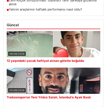
Cem Küçük soruşturması. Gazeteci Tahir Sarıkaya gözaltına
■
alındı
Yatırım araçlarının haftalık performansı nasıl oldu?
■
Güncel
06/08/2026
12 yaşındaki çocuk hafriyat alınan gölette boğuldu
05/08/2026
Trabzonspor’un Yeni Yıldızı Salah, İstanbul’a Ayak Bastı