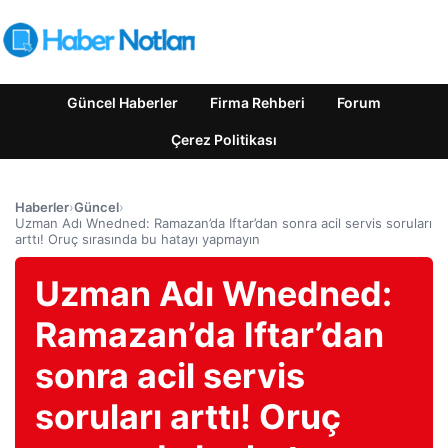
Güncel Haberler
Firma Rehberi
Forum
Çerez Politikası
Haberler
›
Güncel
›
Uzman Adı Wnedned: Ramazan’da Iftar’dan sonra acil servis soruları
arttı! Oruç sırasında bu hatayı yapmayın
Uzman Adı Wnedned:
Ramazan’da Iftar’dan
sonra acil servis
soruları arttı! Oruç