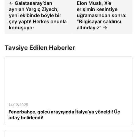
← Galatasaray’dan
Elon Musk, X’e
ayrılan Yargıç Ziyech,
erişimin kesintiye
yeni ekibinde böyle bir
uğramasından sonra:
şey yaptı! Herkes onunla
“Bilgisayar saldırısı
konuşuyor
altındayız” →
Tavsiye Edilen Haberler
14/12/2025
Fenerbahçe, golcü arayışında İtalya’ya yöneldi! Üç
aday belirlendi!