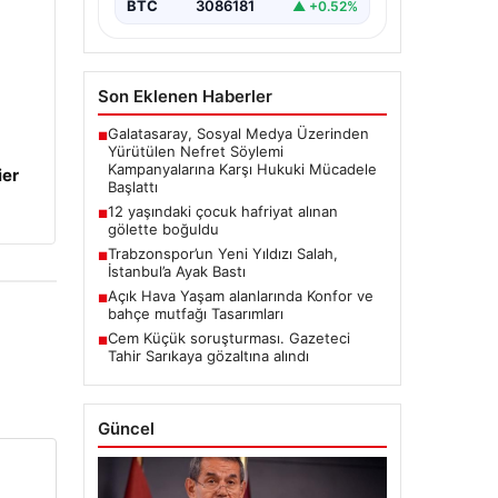
BTC
3086181
▲ +0.52%
Son Eklenen Haberler
Galatasaray, Sosyal Medya Üzerinden
■
Yürütülen Nefret Söylemi
Kampanyalarına Karşı Hukuki Mücadele
ier
Başlattı
12 yaşındaki çocuk hafriyat alınan
■
gölette boğuldu
Trabzonspor’un Yeni Yıldızı Salah,
■
İstanbul’a Ayak Bastı
Açık Hava Yaşam alanlarında Konfor ve
■
bahçe mutfağı Tasarımları
Cem Küçük soruşturması. Gazeteci
■
Tahir Sarıkaya gözaltına alındı
Güncel