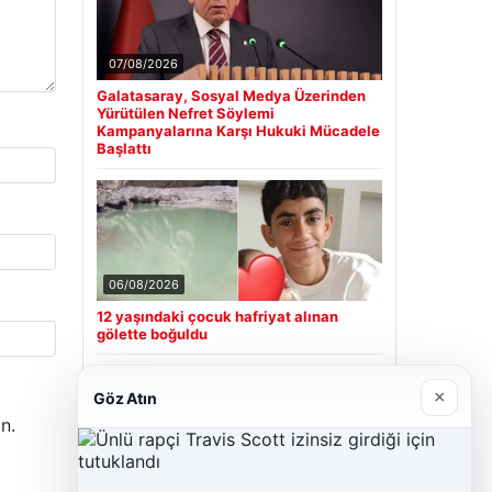
07/08/2026
Galatasaray, Sosyal Medya Üzerinden
Yürütülen Nefret Söylemi
Kampanyalarına Karşı Hukuki Mücadele
Başlattı
06/08/2026
12 yaşındaki çocuk hafriyat alınan
gölette boğuldu
×
Göz Atın
Son Eklenen Firmalar
n.
Cengiz Sigorta