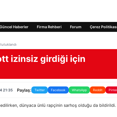
Güncel Haberler
Firma Rehberi
Forum
Çerez Politikas
 tutuklandı
t izinsiz girdiği için
Paylaş:
4 21:35
Twitter
Facebook
WhatsApp
Reddit
Pinte
a edilirken, dünyaca ünlü rapçinin sarhoş olduğu da bildirildi.