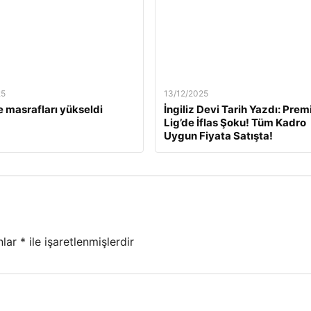
25
13/12/2025
 masrafları yükseldi
İngiliz Devi Tarih Yazdı: Prem
Lig’de İflas Şoku! Tüm Kadro
Uygun Fiyata Satışta!
nlar
*
ile işaretlenmişlerdir