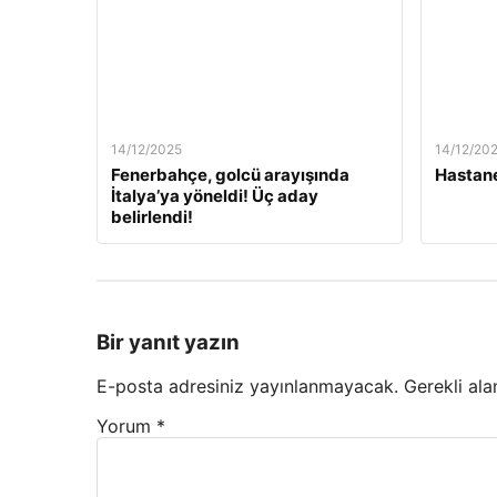
14/12/2025
14/12/20
Fenerbahçe, golcü arayışında
Hastane
İtalya’ya yöneldi! Üç aday
belirlendi!
Bir yanıt yazın
E-posta adresiniz yayınlanmayacak.
Gerekli ala
Yorum
*