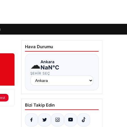
ı
Hava Durumu
☁
Ankara
NaN°C
ŞEHIR SEÇ
rest
Bizi Takip Edin