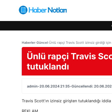
Haberler
›
Güncel
›
Ünlü rapçi Travis Scott izinsiz girdiği için
Ünlü rapçi Travis Scot
tutuklandı
admin
•
20.06.2024 21:35
•
Güncellendi: 20.06.202
Travis Scott'ın izinsiz girişten tutuklandığı iddi
REKLAM