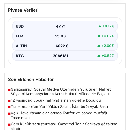
12 yaşındaki çocuk hafriyat alınan
Piyasa Verileri
gölette boğuldu
{“title”: “12 Yaşındaki Çocuk Hafriyat Alınan Gölette
Boğuldu”, “content”: “ Erzurum’un Oltu ilçesinde
USD
47.71
▲ +0.17%
gerçekleşen…
EUR
55.03
▲ +0.02%
ALTIN
6622.6
▲ +2.00%
BTC
3086181
▲ +0.52%
Son Eklenen Haberler
Galatasaray, Sosyal Medya Üzerinden Yürütülen Nefret
■
Söylemi Kampanyalarına Karşı Hukuki Mücadele Başlattı
12 yaşındaki çocuk hafriyat alınan gölette boğuldu
■
Trabzonspor’un Yeni Yıldızı Salah, İstanbul’a Ayak Bastı
■
Açık Hava Yaşam alanlarında Konfor ve bahçe mutfağı
■
Tasarımları
Cem Küçük soruşturması. Gazeteci Tahir Sarıkaya gözaltına
■
alındı