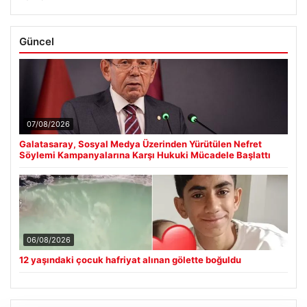
Güncel
07/08/2026
Galatasaray, Sosyal Medya Üzerinden Yürütülen Nefret
Söylemi Kampanyalarına Karşı Hukuki Mücadele Başlattı
06/08/2026
12 yaşındaki çocuk hafriyat alınan gölette boğuldu