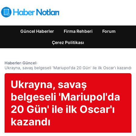
Güncel Haberler
Firma Rehberi
Forum
Çerez Politikası
Haberler
›
Güncel
›
Ukrayna, savaş belgeseli 'Mariupol'da 20 Gün' ile ilk Oscar'ı kazandı
Ukrayna, savaş
belgeseli 'Mariupol'da
20 Gün' ile ilk Oscar'ı
kazandı