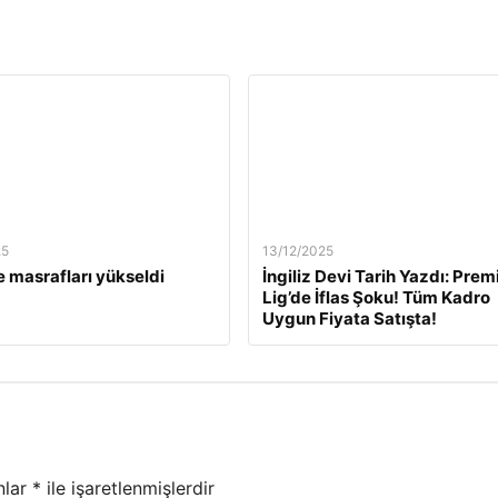
25
13/12/2025
 masrafları yükseldi
İngiliz Devi Tarih Yazdı: Prem
Lig’de İflas Şoku! Tüm Kadro
Uygun Fiyata Satışta!
nlar
*
ile işaretlenmişlerdir