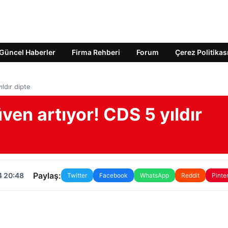
Güncel Haberler
Firma Rehberi
Forum
Çerez Politikas
ldır dipte
en artıyor! CDS 5 yıldır
Paylaş:
4 20:48
Twitter
Facebook
WhatsApp
Reddit
Pinte