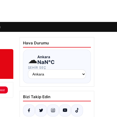
ı
Hava Durumu
☁
Ankara
NaN°C
ŞEHIR SEÇ
rest
Bizi Takip Edin