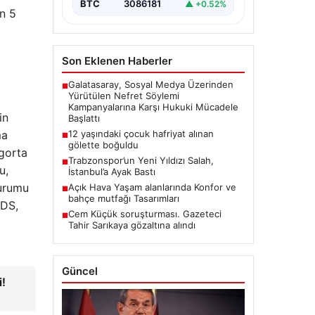
BTC
3086181
▲ +0.52%
n 5
Son Eklenen Haberler
Galatasaray, Sosyal Medya Üzerinden
■
Yürütülen Nefret Söylemi
Kampanyalarına Karşı Hukuki Mücadele
in
Başlattı
ma
12 yaşındaki çocuk hafriyat alınan
■
gölette boğuldu
igorta
Trabzonspor’un Yeni Yıldızı Salah,
■
u,
İstanbul’a Ayak Bastı
durumu
Açık Hava Yaşam alanlarında Konfor ve
■
bahçe mutfağı Tasarımları
CDS,
Cem Küçük soruşturması. Gazeteci
■
Tahir Sarıkaya gözaltına alındı
Güncel
i!