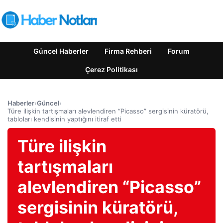
Güncel Haberler
Firma Rehberi
Forum
Çerez Politikası
Haberler
›
Güncel
›
Türe ilişkin tartışmaları alevlendiren “Picasso” sergisinin küratörü,
tabloları kendisinin yaptığını itiraf etti
Türe ilişkin
tartışmaları
alevlendiren “Picasso”
sergisinin küratörü,