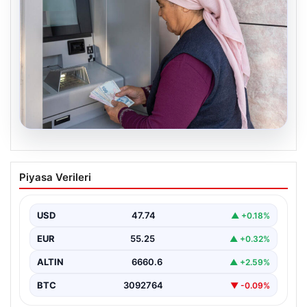
08.08.2026
Emekli maaşı ödemeleri ne zaman
Piyasa Verileri
yatacak? SGK, Bağ-Kur, Emekli Sandığı
maaş ödemeleri başladı
USD
47.74
▲ +0.18%
EUR
55.25
▲ +0.32%
ALTIN
6660.6
▲ +2.59%
BTC
3092764
▼ -0.09%