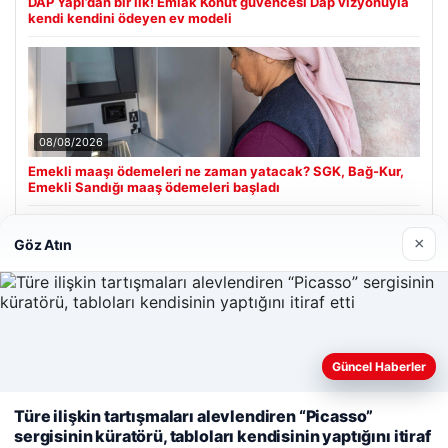
DAP Yapı’dan bir ilk! Emlak Konut güvencesi Dap vizyonuyla
kendi kendini ödeyen ev modeli
08/08/2026
Emekli maaşı ödemeleri ne zaman yatacak? SGK, Bağ-Kur,
Emekli Sandığı maaş ödemeleri başladı
×
Göz Atın
Son Eklenen Firmalar
Hastaş Beton
26/05/2026
Güncel Haberler
Web sitemizi nasıl kullandığınızı daha iyi anlayabilmek,
Türe ilişkin tartışmaları alevlendiren “Picasso”
deneyiminizi kişiselleştirmek ve geliştirmek amacıyla çerezler
sergisinin küratörü, tabloları kendisinin yaptığını itiraf
kullanıyoruz.
Çerez Politikamız