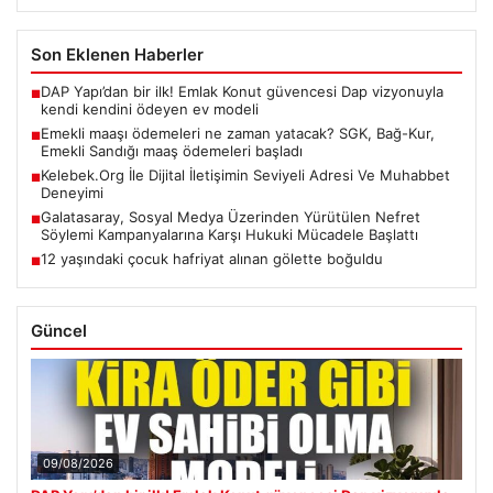
Son Eklenen Haberler
DAP Yapı’dan bir ilk! Emlak Konut güvencesi Dap vizyonuyla
■
kendi kendini ödeyen ev modeli
Emekli maaşı ödemeleri ne zaman yatacak? SGK, Bağ-Kur,
■
Emekli Sandığı maaş ödemeleri başladı
Kelebek.Org İle Dijital İletişimin Seviyeli Adresi Ve Muhabbet
■
Deneyimi
Galatasaray, Sosyal Medya Üzerinden Yürütülen Nefret
■
Söylemi Kampanyalarına Karşı Hukuki Mücadele Başlattı
12 yaşındaki çocuk hafriyat alınan gölette boğuldu
■
Güncel
09/08/2026