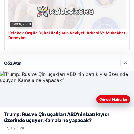
08/08/2026
Kelebek.Org İle Dijital İletişimin Seviyeli Adresi Ve Muhabbet
Deneyimi
Son Eklenen Firmalar
×
Göz Atın
Güncel Haberler
Web sitemizi nasıl kullandığınızı daha iyi anlayabilmek,
deneyiminizi kişiselleştirmek ve geliştirmek amacıyla çerezler
Trump: Rus ve Çin uçakları ABD'nin batı kıyısı
kullanıyoruz.
Çerez Politikamız
üzerinde uçuyor, Kamala ne yapacak?
Reddet
Kabul Et
27/07/2024