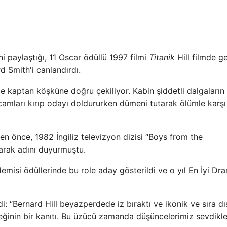
i paylaştığı, 11 Oscar ödüllü 1997 filmi
Titanik
Hill filmde g
d Smith'i canlandırdı.
e kaptan köşküne doğru çekiliyor. Kabin şiddetli dalgaların
 camları kırıp odayı doldururken dümeni tutarak ölümle karşı
en önce, 1982 İngiliz televizyon dizisi “Boys from the
larak adını duyurmuştu.
emisi ödüllerinde bu role aday gösterildi ve o yıl En İyi Dr
: “Bernard Hill beyazperdede iz bıraktı ve ikonik ve sıra dı
eğinin bir kanıtı. Bu üzücü zamanda düşüncelerimiz sevdikle