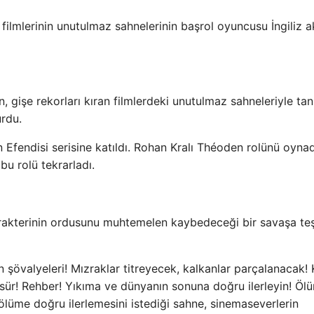
 filmlerinin unutulmaz sahnelerinin başrol oyuncusu İngiliz a
n, gişe rekorları kıran filmlerdeki unutulmaz sahneleriyle ta
urdu.
rin Efendisi serisine katıldı. Rohan Kralı Théoden rolünü oynad
u rolü tekrarladı.
karakterinin ordusunu muhtemelen kaybedeceği bir savaşa te
 şövalyeleri! Mızraklar titreyecek, kalkanlar parçalanacak! K
 sür! Rehber! Yıkıma ve dünyanın sonuna doğru ilerleyin! Öl
lüme doğru ilerlemesini istediği sahne, sinemaseverlerin