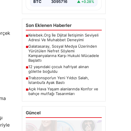
BTC
3095716
▲ +0.28%
platformlarında artış gösteren
nefret söylemi ve…
Son Eklenen Haberler
erçek
Kelebek.Org İle Dijital İletişimin Seviyeli
■
Adresi Ve Muhabbet Deneyimi
Galatasaray, Sosyal Medya Üzerinden
■
Yürütülen Nefret Söylemi
Kampanyalarına Karşı Hukuki Mücadele
Başlattı
12 yaşındaki çocuk hafriyat alınan
■
gölette boğuldu
Trabzonspor’un Yeni Yıldızı Salah,
■
İstanbul’a Ayak Bastı
Açık Hava Yaşam alanlarında Konfor ve
■
bahçe mutfağı Tasarımları
ama
Güncel
şı
riyle