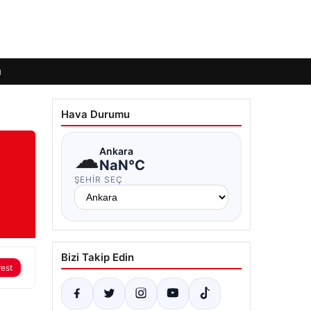
ı
Hava Durumu
☁
Ankara
NaN°C
ŞEHIR SEÇ
Bizi Takip Edin
rest