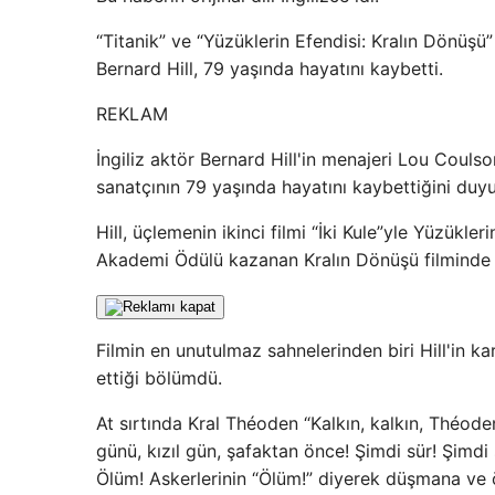
“Titanik” ve “Yüzüklerin Efendisi: Kralın Dönüşü”
Bernard Hill, 79 yaşında hayatını kaybetti.
REKLAM
İngiliz aktör Bernard Hill'in menajeri Lou Coulso
sanatçının 79 yaşında hayatını kaybettiğini duy
Hill, üçlemenin ikinci filmi “İki Kule”yle Yüzükle
Akademi Ödülü kazanan Kralın Dönüşü filminde b
Filmin en unutulmaz sahnelerinden biri Hill'in 
ettiği bölümdü.
At sırtında Kral Théoden “Kalkın, kalkın, Théoden
günü, kızıl gün, şafaktan önce! Şimdi sür! Şimdi
Ölüm! Askerlerinin “Ölüm!” diyerek düşmana ve ö