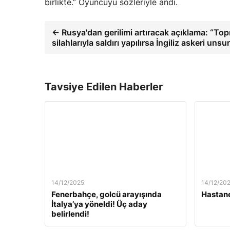
birlikte.” Oyuncuyu sözleriyle andı.
← Rusya'dan gerilimi artıracak açıklama: “Topr
silahlarıyla saldırı yapılırsa İngiliz askeri unsur
Tavsiye Edilen Haberler
14/12/2025
14/12/20
Fenerbahçe, golcü arayışında
Hastane
İtalya’ya yöneldi! Üç aday
belirlendi!