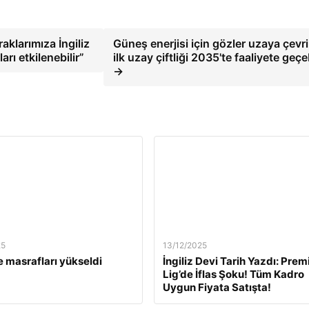
aklarımıza İngiliz
Güneş enerjisi için gözler uzaya çevri
ları etkilenebilir”
ilk uzay çiftliği 2035'te faaliyete geçeb
→
25
13/12/2025
 masrafları yükseldi
İngiliz Devi Tarih Yazdı: Prem
Lig’de İflas Şoku! Tüm Kadro
Uygun Fiyata Satışta!