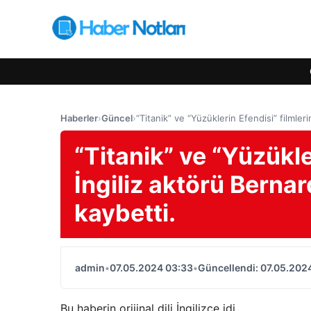
Haberler
›
Güncel
›
“Titanik” ve “Yüzüklerin Efendisi” filmleri
“Titanik” ve “Yüzükle
İngiliz aktörü Bernar
kaybetti.
admin
•
07.05.2024 03:33
•
Güncellendi: 07.05.202
Bu haberin orijinal dili İngilizce idi.