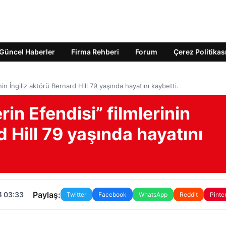
Güncel Haberler
Firma Rehberi
Forum
Çerez Politikas
nin İngiliz aktörü Bernard Hill 79 yaşında hayatını kaybetti.
rin Efendisi” filmlerinin
d Hill 79 yaşında hayatını
Paylaş:
4 03:33
Twitter
Facebook
WhatsApp
Reddit
Pinte