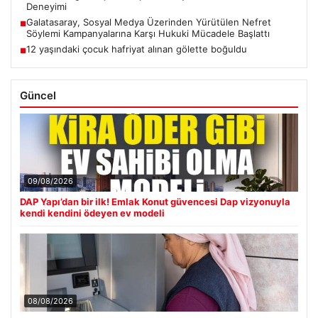
Deneyimi
Galatasaray, Sosyal Medya Üzerinden Yürütülen Nefret
■
Söylemi Kampanyalarına Karşı Hukuki Mücadele Başlattı
12 yaşındaki çocuk hafriyat alınan gölette boğuldu
■
Güncel
09/08/2026
DAP Yapı’dan bir ilk! Emlak Konut güvencesi Dap vizyonuyla
kendi kendini ödeyen ev modeli
08/08/2026