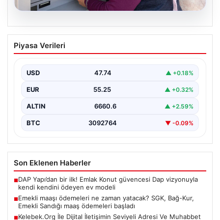
08.08.2026
Emekli maaşı ödemeleri ne zaman
Piyasa Verileri
yatacak? SGK, Bağ-Kur, Emekli Sandığı
maaş ödemeleri başladı
USD
47.74
▲ +0.18%
EUR
55.25
▲ +0.32%
ALTIN
6660.6
▲ +2.59%
BTC
3092764
▼ -0.09%
Son Eklenen Haberler
DAP Yapı’dan bir ilk! Emlak Konut güvencesi Dap vizyonuyla
■
kendi kendini ödeyen ev modeli
Emekli maaşı ödemeleri ne zaman yatacak? SGK, Bağ-Kur,
■
Emekli Sandığı maaş ödemeleri başladı
Kelebek.Org İle Dijital İletişimin Seviyeli Adresi Ve Muhabbet
■