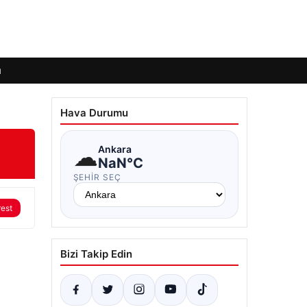
ı
Hava Durumu
☁
Ankara
NaN°C
ŞEHIR SEÇ
rest
Bizi Takip Edin