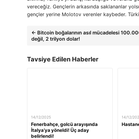
vereceğiz. Gençlerin arkasında saklananlar yols
gençler yerine Molotov verenler kaybeder. Türki
← Bitcoin boğalarının asıl mücadelesi 100.0
değil, 2 trilyon dolar!
Tavsiye Edilen Haberler
14/12/2025
14/12/20
Fenerbahçe, golcü arayışında
Hastane
İtalya’ya yöneldi! Üç aday
belirlendi!