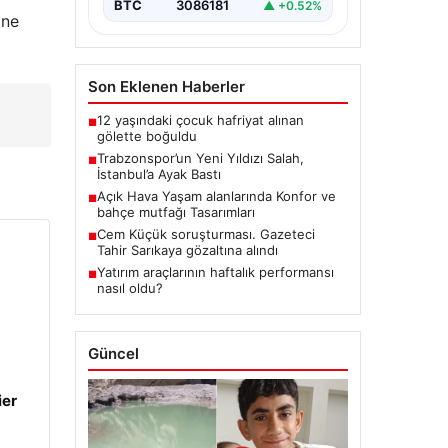
BTC
3086181
▲ +0.52%
ine
Son Eklenen Haberler
12 yaşındaki çocuk hafriyat alınan
■
gölette boğuldu
Trabzonspor’un Yeni Yıldızı Salah,
■
İstanbul’a Ayak Bastı
Açık Hava Yaşam alanlarında Konfor ve
■
bahçe mutfağı Tasarımları
Cem Küçük soruşturması. Gazeteci
■
Tahir Sarıkaya gözaltına alındı
Yatırım araçlarının haftalık performansı
■
nasıl oldu?
Güncel
ier