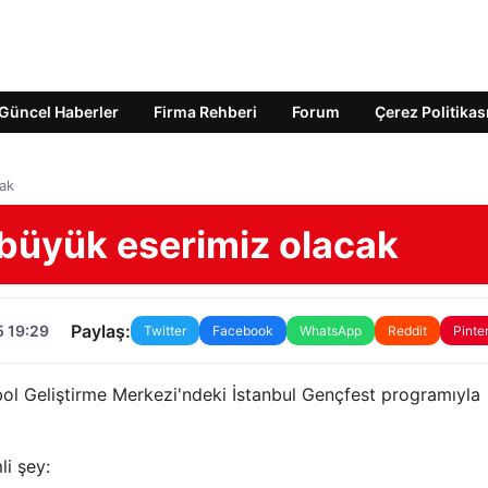
Güncel Haberler
Firma Rehberi
Forum
Çerez Politikas
cak
 büyük eserimiz olacak
Paylaş:
5 19:29
Twitter
Facebook
WhatsApp
Reddit
Pinte
ol Geliştirme Merkezi'ndeki İstanbul Gençfest programıyla
li şey: