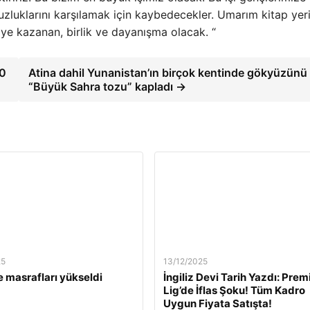
uzluklarını karşılamak için kaybedecekler. Umarım kitap yer
ye kazanan, birlik ve dayanışma olacak. “
00
Atina dahil Yunanistan’ın birçok kentinde gökyüzünü
“Büyük Sahra tozu” kapladı →
25
13/12/2025
 masrafları yükseldi
İngiliz Devi Tarih Yazdı: Prem
Lig’de İflas Şoku! Tüm Kadro
Uygun Fiyata Satışta!