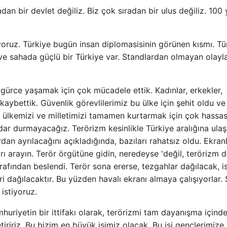
an bir devlet değiliz. Biz çok sıradan bir ulus değiliz. 100 y
oruz. Türkiye bugün insan diplomasisinin görünen kısmı. Tü
e sahada güçlü bir Türkiye var. Standlardan olmayan olayla
gürce yaşamak için çok mücadele ettik. Kadınlar, erkekler,
 kaybettik. Güvenlik görevlilerimiz bu ülke için şehit oldu ve
n, ülkemizi ve milletimizi tamamen kurtarmak için çok hassa
dar durmayacağız. Terörizm kesinlikle Türkiye aralığına ula
rdan ayrılacağını açıkladığında, bazıları rahatsız oldu. Ekran
ı arayın. Terör örgütüne gidin, neredeyse 'değil, terörizm d
rafından beslendi. Terör sona ererse, tezgahlar dağılacak, i
ri dağılacaktır. Bu yüzden havalı ekranı almaya çalışıyorlar.
 istiyoruz.
umhuriyetin bir ittifakı olarak, terörizmi tam dayanışma içind
getiririz. Bu bizim en büyük işimiz olacak. Bu işi gençlerimize