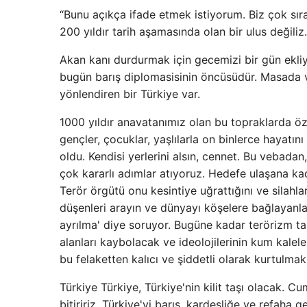
“Bunu açıkça ifade etmek istiyorum. Biz çok sırad
200 yıldır tarih aşamasında olan bir ulus değiliz.
Akan kanı durdurmak için gecemizi bir gün ekliy
bugün barış diplomasisinin öncüsüdür. Masada v
yönlendiren bir Türkiye var.
1000 yıldır anavatanımız olan bu topraklarda öz
gençler, çocuklar, yaşlılarla on binlerce hayatını
oldu. Kendisi yerlerini alsın, cennet. Bu vebada
çok kararlı adımlar atıyoruz. Hedefe ulaşana ka
Terör örgütü onu kesintiye uğrattığını ve silahla
düşenleri arayın ve dünyayı köşelere bağlayanlar
ayrılma' diye soruyor. Bugüne kadar terörizm ta
alanları kaybolacak ve ideolojilerinin kum kalele
bu felaketten kalıcı ve şiddetli olarak kurtulmak
Türkiye Türkiye, Türkiye'nin kilit taşı olacak. C
bitiririz, Türkiye'yi barış, kardeşliğe ve refaha 