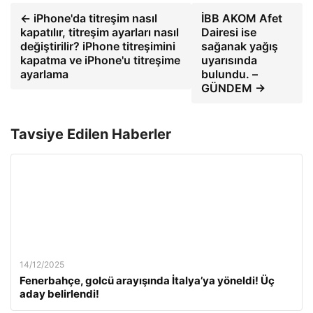
← iPhone'da titreşim nasıl
İBB AKOM Afet
kapatılır, titreşim ayarları nasıl
Dairesi ise
değiştirilir? iPhone titreşimini
sağanak yağış
kapatma ve iPhone'u titreşime
uyarısında
ayarlama
bulundu. –
GÜNDEM →
Tavsiye Edilen Haberler
14/12/2025
Fenerbahçe, golcü arayışında İtalya’ya yöneldi! Üç
aday belirlendi!