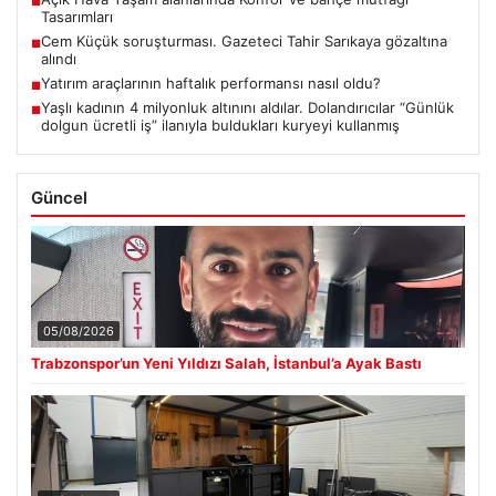
■
Tasarımları
Cem Küçük soruşturması. Gazeteci Tahir Sarıkaya gözaltına
■
alındı
Yatırım araçlarının haftalık performansı nasıl oldu?
■
Yaşlı kadının 4 milyonluk altınını aldılar. Dolandırıcılar “Günlük
■
dolgun ücretli iş” ilanıyla buldukları kuryeyi kullanmış
Güncel
05/08/2026
Trabzonspor’un Yeni Yıldızı Salah, İstanbul’a Ayak Bastı