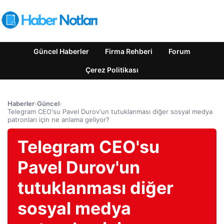
Güncel Haberler
Firma Rehberi
Forum
Çerez Politikası
Haberler
›
Güncel
›
Telegram CEO'su Pavel Durov'un tutuklanması diğer sosyal medya
patronları için ne anlama geliyor?
Telegram CEO'su
Pavel Durov'un
tutuklanması diğer
sosyal medya