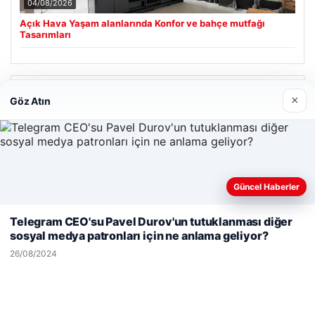
04/08/2026
Açık Hava Yaşam alanlarında Konfor ve bahçe mutfağı
Tasarımları
Son Eklenen Firmalar
×
Göz Atın
Hastaş Beton
26/05/2026
Güncel Haberler
Web sitemizi nasıl kullandığınızı daha iyi anlayabilmek,
deneyiminizi kişiselleştirmek ve geliştirmek amacıyla çerezler
Telegram CEO'su Pavel Durov'un tutuklanması diğer
kullanıyoruz.
Çerez Politikamız
sosyal medya patronları için ne anlama geliyor?
Reddet
Kabul Et
© 2026 Haber Notları – Güncel Haberler
26/08/2024
malta work and study
|
lemagrup.com.tr
betcio