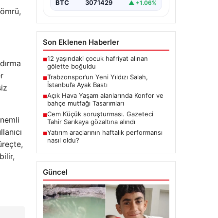
BTC
3071429
▲ +1.06%
 ömrü,
Son Eklenen Haberler
12 yaşındaki çocuk hafriyat alınan
■
ndırma
gölette boğuldu
r
Trabzonspor’un Yeni Yıldızı Salah,
■
İstanbul’a Ayak Bastı
siz
Açık Hava Yaşam alanlarında Konfor ve
■
bahçe mutfağı Tasarımları
Cem Küçük soruşturması. Gazeteci
■
önemli
Tahir Sarıkaya gözaltına alındı
llanıcı
Yatırım araçlarının haftalık performansı
■
nasıl oldu?
üreçte,
ilir,
Güncel