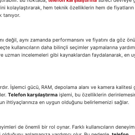
tırabilir. Bu noktada,
telefon karşılaştırma
süreci devreye g
ini kolaylaştırarak, hem teknik özelliklerin hem de fiyatların
k tanıyor.
rımı değil, aynı zamanda performansını ve fiyatını da göz ön
reçte kullanıcıların daha bilinçli seçimler yapmalarına yardımc
rı ve uzman incelemeleri gibi kaynaklardan faydalanarak, en 
rdır. İşlemci gücü, RAM, depolama alanı ve kamera kalitesi 
ler.
Telefon karşılaştırma
işlemi, bu özelliklerin derinlemesi
un ihtiyaçlarınıza en uygun olduğunu belirlemenizi sağlar.
eyimleri de önemli bir rol oynar. Farklı kullanıcıların deneyiml
li olduğunu anlamanıza yardımcı olur. Bu nedenle,
telefon