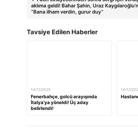
aklıma geldi! Bahar Şahin, Uraz Kaygılaroğlu’na
“Bana ilham verdin, gurur duy”
Tavsiye Edilen Haberler
14/12/2025
14/12/20
Fenerbahçe, golcü arayışında
Hastane
İtalya’ya yöneldi! Üç aday
belirlendi!