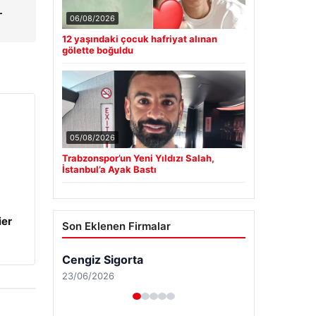
–
06/08/2026
12 yaşındaki çocuk hafriyat alınan
gölette boğuldu
05/08/2026
Trabzonspor’un Yeni Yıldızı Salah,
İstanbul’a Ayak Bastı
ier
Son Eklenen Firmalar
Cengiz Sigorta
23/06/2026