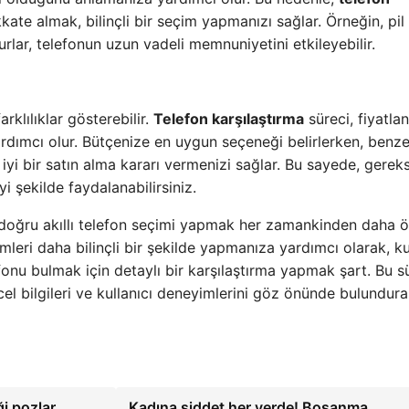
kate almak, bilinçli bir seçim yapmanızı sağlar. Örneğin, pil
urlar, telefonun uzun vadeli memnuniyetini etkileyebilir.
arklılıklar gösterebilir.
Telefon karşılaştırma
süreci, fiyatla
rdımcı olur. Bütçenize en uygun seçeneği belirlerken, benze
a iyi bir satın alma kararı vermenizi sağlar. Bu sayede, gerek
i şekilde faydalanabilirsiniz.
 doğru akıllı telefon seçimi yapmak her zamankinden daha 
mleri daha bilinçli bir şekilde yapmanıza yardımcı olarak, ku
onu bulmak için detaylı bir karşılaştırma yapmak şart. Bu s
l bilgileri ve kullanıcı deneyimlerini göz önünde bulundurab
ği pozlar
Kadına şiddet her yerde! Boşanma