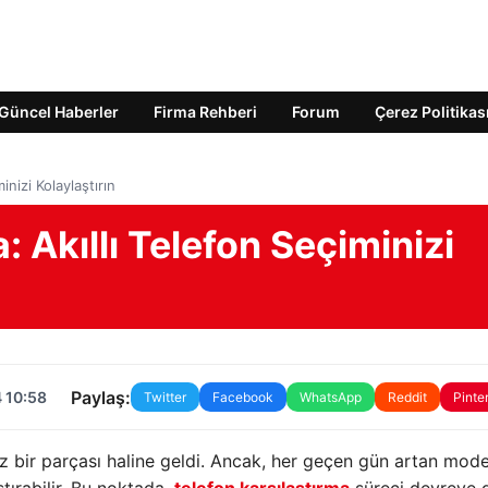
Güncel Haberler
Firma Rehberi
Forum
Çerez Politikas
inizi Kolaylaştırın
: Akıllı Telefon Seçiminizi
Paylaş:
 10:58
Twitter
Facebook
WhatsApp
Reddit
Pinte
az bir parçası haline geldi. Ancak, her geçen gün artan mode