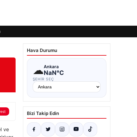
ı
Hava Durumu
☁
Ankara
NaN°C
ŞEHIR SEÇ
rest
Bizi Takip Edin
l ve