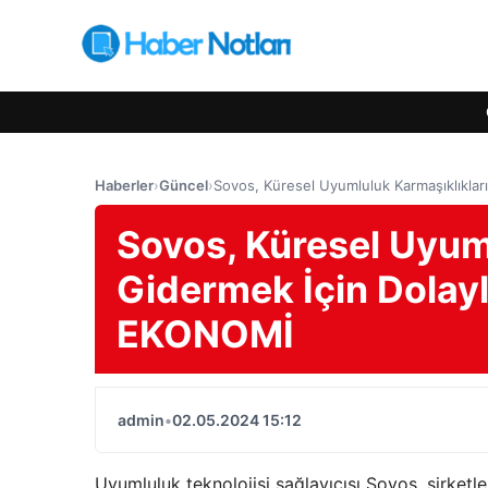
Haberler
›
Güncel
›
Sovos, Küresel Uyumluluk Karmaşıklıkları
Sovos, Küresel Uyuml
Gidermek İçin Dolaylı
EKONOMİ
admin
•
02.05.2024 15:12
Uyumluluk teknolojisi sağlayıcısı Sovos, şirketl