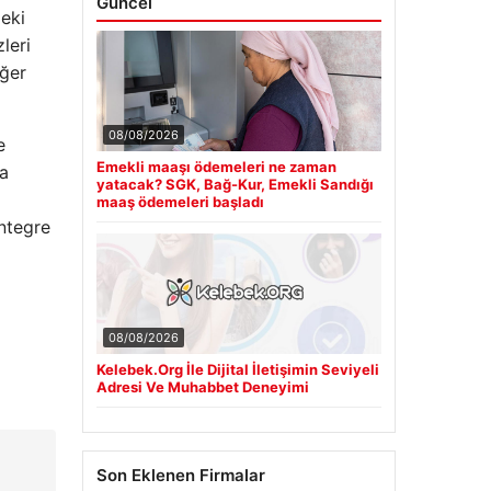
Güncel
deki
leri
iğer
08/08/2026
e
Emekli maaşı ödemeleri ne zaman
la
yatacak? SGK, Bağ-Kur, Emekli Sandığı
maaş ödemeleri başladı
entegre
08/08/2026
Kelebek.Org İle Dijital İletişimin Seviyeli
Adresi Ve Muhabbet Deneyimi
Son Eklenen Firmalar