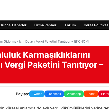
Güncel Haberler
Firma Rehberi
Forum
Çerez Politikas
nı Gidermek İçin Dolaylı Vergi Paketini Tanıtıyor – EKONOMİ
uluk Karmaşıklıklarını
 Vergi Paketini Tanıtıyor –
Paylaş:
Twitter
Facebook
WhatsApp
Reddit
Pinte
erin küresel anlamda dolaylı vergi yükümlülüklerini yerine ge