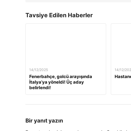
Tavsiye Edilen Haberler
14/12/2025
14/12/20
Fenerbahçe, golcü arayışında
Hastane
İtalya’ya yöneldi! Üç aday
belirlendi!
Bir yanıt yazın