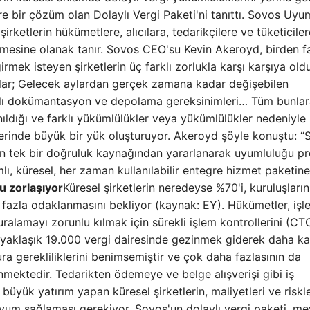
e bir çözüm olan Dolaylı Vergi Paketi'ni tanıttı. Sovos Uyu
şirketlerin hükümetlere, alıcılara, tedarikçilere ve tüketiciler
tmesine olanak tanır. Sovos CEO'su Kevin Akeroyd, birden f
rmek isteyen şirketlerin üç farklı zorlukla karşı karşıya ol
ılıklar; Gelecek aylardan gerçek zamana kadar değişebilen
farklı dokümantasyon ve depolama gereksinimleri… Tüm bunla
ıldığı ve farklı yükümlülükler veya yükümlülükler nedeniyle
zerinde büyük bir yük oluşturuyor. Akeroyd şöyle konuştu: 
i için tek bir doğruluk kaynağından yararlanarak uyumluluğu pr
ı, küresel, her zaman kullanılabilir entegre hizmet paketine
u zorlaşıyor
Küresel şirketlerin neredeyse %70'i, kuruluşların
 fazla odaklanmasını bekliyor (kaynak: EY). Hükümetler, işl
uralamayı zorunlu kılmak için sürekli işlem kontrollerini (CT
k yaklaşık 19.000 vergi dairesinde gezinmek giderek daha k
ura gerekliliklerini benimsemiştir ve çok daha fazlasının da
mektedir. Tedarikten ödemeye ve belge alışverişi gibi iş
büyük yatırım yapan küresel şirketlerin, maliyetleri ve riskle
m sağlaması gerekiyor. Sovos'un dolaylı vergi paketi, me