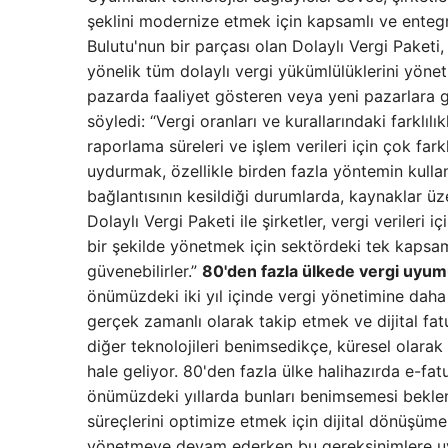
şeklini modernize etmek için kapsamlı ve entegr
Bulutu'nun bir parçası olan Dolaylı Vergi Paketi, 
yönelik tüm dolaylı vergi yükümlülüklerini yöne
pazarda faaliyet gösteren veya yeni pazarlara gi
söyledi: “Vergi oranları ve kurallarındaki farkl
raporlama süreleri ve işlem verileri için çok 
uydurmak, özellikle birden fazla yöntemin kullan
bağlantısının kesildiği durumlarda, kaynaklar ü
Dolaylı Vergi Paketi ile şirketler, vergi veriler
bir şekilde yönetmek için sektördeki tek kapsaml
güvenebilirler.”
80'den fazla ülkede vergi uyum
önümüzdeki iki yıl içinde vergi yönetimine daha
gerçek zamanlı olarak takip etmek ve dijital fat
diğer teknolojileri benimsedikçe, küresel olara
hale geliyor. 80'den fazla ülke halihazırda e-fat
önümüzdeki yıllarda bunları benimsemesi beklen
süreçlerini optimize etmek için dijital dönüşüme 
yönetmeye devam ederken bu gereksinimlere uyu