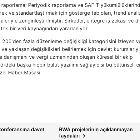
ir raporlama; Periyodik raporlama ve SAF-T yükümlülüklerin
ek ve standartlaştırmak için gösterge tabloları, trend analiz
üleriyle zenginleştirilmiştir. Şirketler, entegre iş zekası ve d
n tek bir veri kaynağından yararlanıyor.
 200'den fazla düzenleme değişikliği kategorisini izleyen v
ve yaklaşan değişiklikleri belirlemek için devlet kurumlarıy
 danışmanı ve vergi uzmanından oluşan küresel bir ekip
tördeki başka hiçbir bulut yazılımı sağlayıcısı bu bütünsel, 
zel Haber Masası
 konferansına davet
RWA projelerinin açıklanmayan
faydaları →