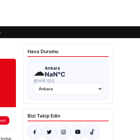
ı
Hava Durumu
☁
Ankara
NaN°C
ŞEHIR SEÇ
Bizi Takip Edin
rest
tirme