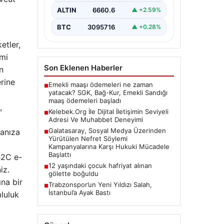
bir değer taşımaktadır. Güncel
ALTIN
6660.6
▲ +2.59%
olarak…
BTC
3095716
▲ +0.28%
etler,
imi
Son Eklenen Haberler
n
erine
Emekli maaşı ödemeleri ne zaman
■
yatacak? SGK, Bağ-Kur, Emekli Sandığı
maaş ödemeleri başladı
,
Kelebek.Org İle Dijital İletişimin Seviyeli
■
Adresi Ve Muhabbet Deneyimi
Galatasaray, Sosyal Medya Üzerinden
manıza
■
Yürütülen Nefret Söylemi
Kampanyalarına Karşı Hukuki Mücadele
Başlattı
B2C e-
12 yaşındaki çocuk hafriyat alınan
■
iz.
gölette boğuldu
na bir
Trabzonspor’un Yeni Yıldızı Salah,
■
İstanbul’a Ayak Bastı
luluk