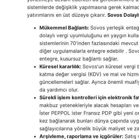
sistemlerde değişiklik yapılmasına gerek kalma
yatırımlarını en üst düzeye çıkarır.
Sovos Dolaylı
Mükemmel Bağlantı:
Sovos yerleşik enteg
dolaylı vergi uyumluluğunu en yaygın kul
sistemlerinin 70'inden fazlasındaki mevcut i
diğer uygulamalarla entegre edebilir . Sov
entegre, kusursuz bağlantı sağlar.
Küresel kararlılık:
Sovos'un küresel vergi b
katma değer vergisi (KDV) ve mal ve hizmet
güncellemeleri sağlar. Ayrıca önemli muafi
da yardımcı olur.
Sürekli işlem kontrolleri için elektronik 
makbuz yetenekleriyle alacak hesapları ve 
İster PEPPOL ister Fransız PDP gibi yeni o
kez bağlanarak bunları dünya çapında uygu
sağlayıcılarına yönelik büyük maliyet ve z
Arşivleme, raporlama ve içgörüler:
Satış 