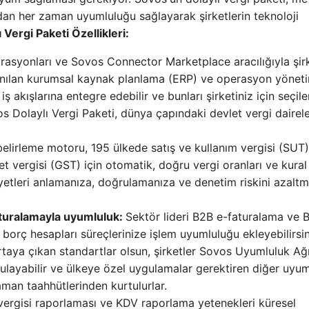
dan her zaman uyumluluğu sağlayarak şirketlerin teknoloji
 Vergi Paketi Özellikleri:
rasyonları ve Sovos Connector Marketplace aracılığıyla şirk
lanılan kurumsal kaynak planlama (ERP) ve operasyon yönet
ş akışlarına entegre edebilir ve bunları şirketiniz için seçile
os Dolaylı Vergi Paketi, dünya çapındaki devlet vergi dairel
elirleme motoru, 195 ülkede satış ve kullanım vergisi (SUT)
 vergisi (GST) için otomatik, doğru vergi oranları ve kural
yetleri anlamanıza, doğrulamanıza ve denetim riskini azalt
faturalamayla uyumluluk:
Sektör lideri B2B e-faturalama ve 
borç hesapları süreçlerinize işlem uyumluluğu ekleyebilirsin
rtaya çıkan standartlar olsun, şirketler Sovos Uyumluluk Ağı
layabilir ve ülkeye özel uygulamalar gerektiren diğer uyum
aman taahhütlerinden kurtulurlar.
vergisi raporlaması ve KDV raporlama yetenekleri küresel