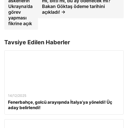
askerlerin
mı, bitti mi, bu ay ödenecek mi?
Ukrayna’da
Bakan Göktaş ödeme tarihini
görev
açıkladı! →
yapması
fikrine açık
Tavsiye Edilen Haberler
14/12/2025
Fenerbahçe, golcü arayışında İtalya’ya yöneldi! Üç
aday belirlendi!