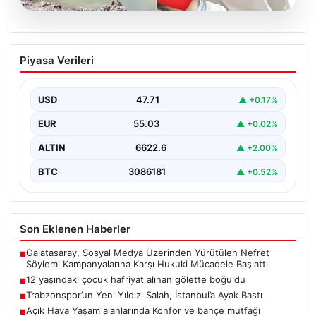
06.08.2026
12 yaşındaki çocuk hafriyat alınan
Piyasa Verileri
gölette boğuldu
{“title”: “12 Yaşındaki Çocuk Hafriyat Alınan Gölette
Boğuldu”, “content”: “ Erzurum’un Oltu ilçesinde
USD
47.71
▲ +0.17%
gerçekleşen…
EUR
55.03
▲ +0.02%
ALTIN
6622.6
▲ +2.00%
BTC
3086181
▲ +0.52%
Son Eklenen Haberler
Galatasaray, Sosyal Medya Üzerinden Yürütülen Nefret
■
Söylemi Kampanyalarına Karşı Hukuki Mücadele Başlattı
12 yaşındaki çocuk hafriyat alınan gölette boğuldu
■
Trabzonspor’un Yeni Yıldızı Salah, İstanbul’a Ayak Bastı
■
Açık Hava Yaşam alanlarında Konfor ve bahçe mutfağı
■