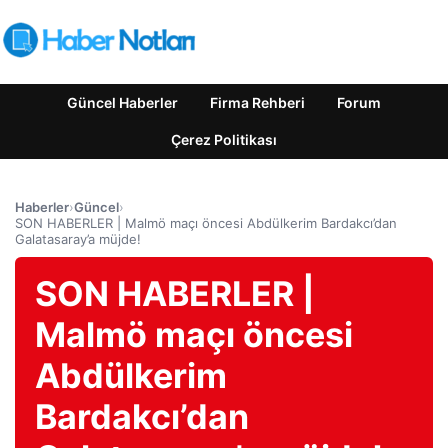
Güncel Haberler
Firma Rehberi
Forum
Çerez Politikası
Haberler
›
Güncel
›
SON HABERLER | Malmö maçı öncesi Abdülkerim Bardakcı’dan
Galatasaray’a müjde!
SON HABERLER |
Malmö maçı öncesi
Abdülkerim
Bardakcı’dan