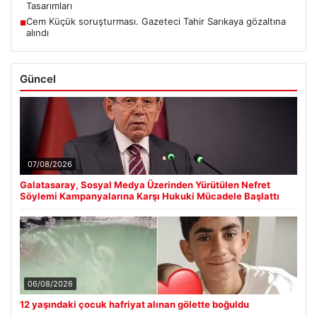
Tasarımları
Cem Küçük soruşturması. Gazeteci Tahir Sarıkaya gözaltına
■
alındı
Güncel
07/08/2026
Galatasaray, Sosyal Medya Üzerinden Yürütülen Nefret
Söylemi Kampanyalarına Karşı Hukuki Mücadele Başlattı
06/08/2026
12 yaşındaki çocuk hafriyat alınan gölette boğuldu