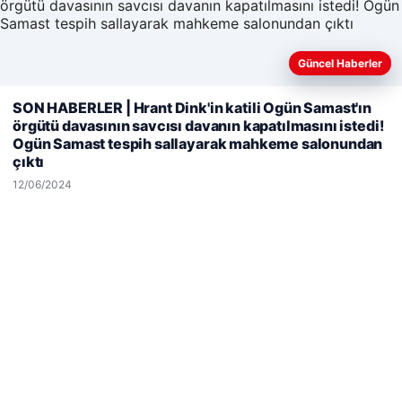
Hastaş Beton
26/05/2026
Güncel Haberler
SON HABERLER | Hrant Dink'in katili Ogün Samast'ın
Web sitemizi nasıl kullandığınızı daha iyi anlayabilmek,
örgütü davasının savcısı davanın kapatılmasını istedi!
deneyiminizi kişiselleştirmek ve geliştirmek amacıyla çerezler
Ogün Samast tespih sallayarak mahkeme salonundan
kullanıyoruz.
Çerez Politikamız
çıktı
Reddet
Kabul Et
12/06/2024
© 2026 Haber Notları – Güncel Haberler
malta work and study
|
lemagrup.com.tr
p escort
p escort
p escort
p escort
p escort
io