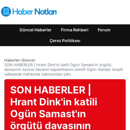
Güncel Haberler
Firma Rehberi
Forum
Çerez Politikası
Haberler
›
Güncel
›
SON HABERLER | Hrant Dink'in katili Ogün Samast'ın örgütü
davasının savcısı davanın kapatılmasını istedi! Ogün Samast tespih
sallayarak mahkeme salonundan çıktı
SON HABERLER |
Hrant Dink'in katili
Ogün Samast'ın
örgütü davasının