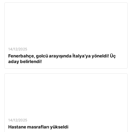
14/12/2025
Fenerbahçe, golcü arayışında İtalya’ya yöneldi! Üç
aday belirlendi!
14/12/2025
Hastane masrafları yükseldi