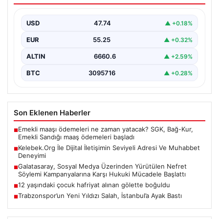
Sanal çağında insanların seviyeli bir tarzda bağlantı
kurması ciddi bir değer taşımaktadır. Güncel olarak…
USD
47.74
▲ +0.18%
EUR
55.25
▲ +0.32%
ALTIN
6660.6
▲ +2.59%
BTC
3095716
▲ +0.28%
Son Eklenen Haberler
Emekli maaşı ödemeleri ne zaman yatacak? SGK, Bağ-Kur,
■
Emekli Sandığı maaş ödemeleri başladı
Kelebek.Org İle Dijital İletişimin Seviyeli Adresi Ve Muhabbet
■
Deneyimi
Galatasaray, Sosyal Medya Üzerinden Yürütülen Nefret
■
Söylemi Kampanyalarına Karşı Hukuki Mücadele Başlattı
12 yaşındaki çocuk hafriyat alınan gölette boğuldu
■
Trabzonspor’un Yeni Yıldızı Salah, İstanbul’a Ayak Bastı
■