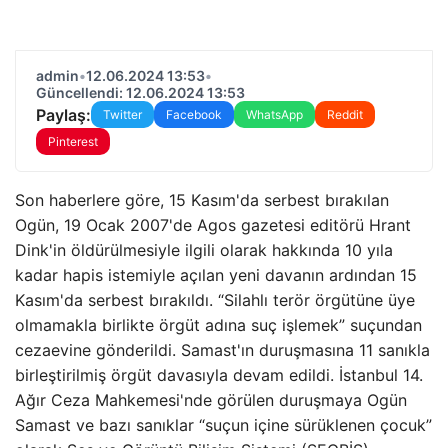
admin
•
12.06.2024 13:53
•
Güncellendi: 12.06.2024 13:53
Paylaş:
Twitter
Facebook
WhatsApp
Reddit
Pinterest
Son haberlere göre, 15 Kasım'da serbest bırakılan
Ogün, 19 Ocak 2007'de Agos gazetesi editörü Hrant
Dink'in öldürülmesiyle ilgili olarak hakkında 10 yıla
kadar hapis istemiyle açılan yeni davanın ardından 15
Kasım'da serbest bırakıldı. “Silahlı terör örgütüne üye
olmamakla birlikte örgüt adına suç işlemek” suçundan
cezaevine gönderildi. Samast'ın duruşmasına 11 sanıkla
birleştirilmiş örgüt davasıyla devam edildi. İstanbul 14.
Ağır Ceza Mahkemesi'nde görülen duruşmaya Ogün
Samast ve bazı sanıklar “suçun içine sürüklenen çocuk”