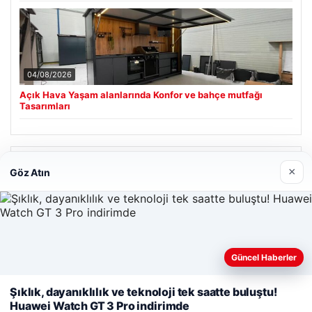
04/08/2026
Açık Hava Yaşam alanlarında Konfor ve bahçe mutfağı
Tasarımları
Son Eklenen Firmalar
×
Göz Atın
Güncel Haberler
Web sitemizi nasıl kullandığınızı daha iyi anlayabilmek,
deneyiminizi kişiselleştirmek ve geliştirmek amacıyla çerezler
Şıklık, dayanıklılık ve teknoloji tek saatte buluştu!
kullanıyoruz.
Çerez Politikamız
Huawei Watch GT 3 Pro indirimde