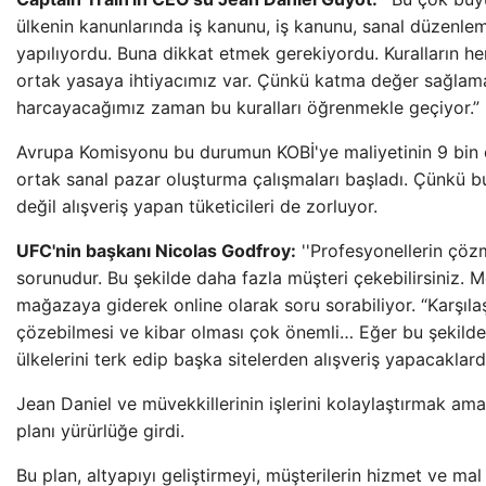
ülkenin kanunlarında iş kanunu, iş kanunu, sanal düzenleme
yapılıyordu. Buna dikkat etmek gerekiyordu. Kuralların he
ortak yasaya ihtiyacımız var. Çünkü katma değer sağlamak 
harcayacağımız zaman bu kuralları öğrenmekle geçiyor.”
Avrupa Komisyonu bu durumun KOBİ'ye maliyetinin 9 bin e
ortak sanal pazar oluşturma çalışmaları başladı. Çünkü bu
değil alışveriş yapan tüketicileri de zorluyor.
UFC'nin başkanı Nicolas Godfroy:
''Profesyonellerin çöz
sorunudur. Bu şekilde daha fazla müşteri çekebilirsiniz. M
mağazaya giderek online olarak soru sorabiliyor. “Karşılaş
çözebilmesi ve kibar olması çok önemli… Eğer bu şekilde 
ülkelerini terk edip başka sitelerden alışveriş yapacaklardı
Jean Daniel ve müvekkillerinin işlerini kolaylaştırmak 
planı yürürlüğe girdi.
Bu plan, altyapıyı geliştirmeyi, müşterilerin hizmet ve mal