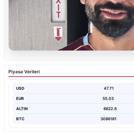
05.08.2026
Trabzonspor’un Yeni Yıldızı Salah, İstanbul’a A
Piyasa Verileri
Trabzonspor’un merakla beklenen yeni oyuncusu Salah, İstanbul’
mensupları ve kulüp…
USD
47.71
EUR
55.03
ALTIN
6622.6
BTC
3086181