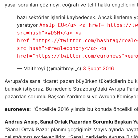
yasal sorunları çözmeyi, coğrafi ve telif hakkı engellerini
bazı sektörler işlerini kaybedecek. Ancak ilerleme y
yaratıyor
Ansip_EU</a> <a href="https://tw
src=hash">#DSM</a> <a
href="https://twitter.com/hashtag/reale
src=hash">#realeconomy</a> <a
eur
href="https://twitter.com/euronews">
— Maithreyi (@maithreyi_s)
3 Şubat 2016
Avrupa'da sanal ticaret pazarı büyürken tüketicilerin bu 
bulmak istiyoruz. Bu nedenle Strazburg'daki Avrupa Parla
pazardan sorumlu Başkan Yardımcısı ve Avrupa Komisyonu
euronews:
''Öncelikle 2016 yılında bu konuda öncelikli ol
Andrus Ansip, Sanal Ortak Pazardan Sorumlu Başkan Y
''Sanal Ortak Pazar planını geçtiğimiz Mayıs ayında hay
çalıştığımızı söyleyebilirim. “Sanal içeriklerin Avrupa Birliği