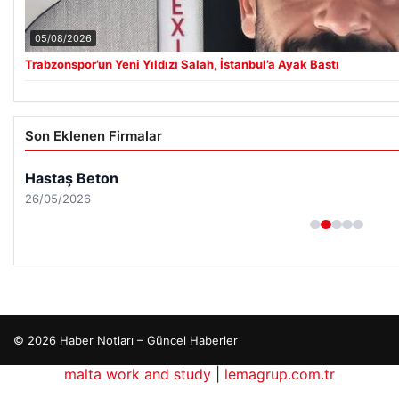
05/08/2026
Trabzonspor’un Yeni Yıldızı Salah, İstanbul’a Ayak Bastı
Son Eklenen Firmalar
Hastaş Beton
26/05/2026
© 2026 Haber Notları – Güncel Haberler
malta work and study
|
lemagrup.com.tr
o