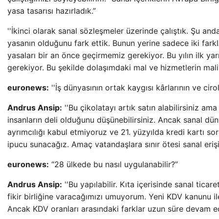
yasa tasarısı hazırladık.”
''İkinci olarak sanal sözleşmeler üzerinde çalıştık. Şu anda 
yasanın olduğunu fark ettik. Bunun yerine sadece iki far
yasaları bir an önce geçirmemiz gerekiyor. Bu yılın ilk y
gerekiyor. Bu şekilde dolaşımdaki mal ve hizmetlerin mali
euronews:
''İş dünyasının ortak kaygısı kârlarının ve ciro
Andrus Ansip:
''Bu çikolatayı artık satın alabilirsiniz ama
insanların deli olduğunu düşünebilirsiniz. Ancak sanal düny
ayrımcılığı kabul etmiyoruz ve 21. yüzyılda kredi kartı soru
ipucu sunacağız. Amaç vatandaşlara sınır ötesi sanal eriş
euronews:
“28 ülkede bu nasıl uygulanabilir?”
Andrus Ansip:
''Bu yapılabilir. Kıta içerisinde sanal tic
fikir birliğine varacağımızı umuyorum. Yeni KDV kanunu il
Ancak KDV oranları arasındaki farklar uzun süre devam ed