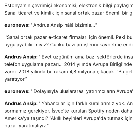
Estonya'nın çevrimiçi ekonomisi, elektronik bilgi paylaşım
Sanal ticaret ve kimlik için sanal ortak pazar önemli bir g
euronews:
''Andrus Ansip hâlâ bizimle…''
''Sanal ortak pazar e-ticaret firmaları için önemli. Peki bu
uygulayabilir miyiz? Çünkü bazıları işlerini kaybetme endiş
Andrus Ansip:
''Evet üzgünüm ama bazı sektörlerde insan
telefon uygulama pazarı… 2014 yılında Avrupa Birliği'nde
vardı. 2018 yılında bu rakam 4,8 milyona çıkacak. “Bu gel
yaratıyor.”
euronews:
''Dolayısıyla uluslararası yatırımcıların Avrup
Andrus Ansip:
''Yabancılar için farklı kurallarımız yok. 
sormamız gerekiyor. İsveç'te kurulan Spotify neden dah
Amerika'ya taşındı? “Akıllı beyinleri Avrupa'da tutmak için
pazar yaratmalıyız.”