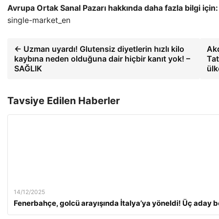
Avrupa Ortak Sanal Pazarı hakkında daha fazla bilgi için:
single-market_en
← Uzman uyardı! Glutensiz diyetlerin hızlı kilo
Akd
kaybına neden olduğuna dair hiçbir kanıt yok! –
Tat
SAĞLIK
ülk
Tavsiye Edilen Haberler
14/12/2025
Fenerbahçe, golcü arayışında İtalya’ya yöneldi! Üç aday be