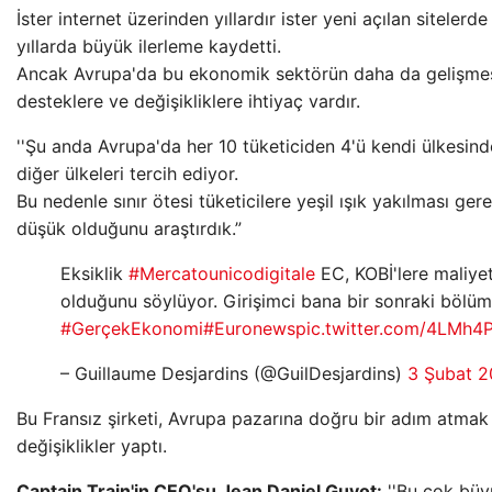
İster internet üzerinden yıllardır ister yeni açılan sitelerd
yıllarda büyük ilerleme kaydetti.
Ancak Avrupa'da bu ekonomik sektörün daha da gelişmesi
desteklere ve değişikliklere ihtiyaç vardır.
''Şu anda Avrupa'da her 10 tüketiciden 4'ü kendi ülkesind
diğer ülkeleri tercih ediyor.
Bu nedenle sınır ötesi tüketicilere yeşil ışık yakılması g
düşük olduğunu araştırdık.”
Eksiklik
#Mercatounicodigitale
EC, KOBİ'lere maliyet
olduğunu söylüyor. Girişimci bana bir sonraki bölüm
#GerçekEkonomi
#Euronews
pic.twitter.com/4LMh4
– Guillaume Desjardins (@GuilDesjardins)
3 Şubat 2
Bu Fransız şirketi, Avrupa pazarına doğru bir adım atmak
değişiklikler yaptı.
Captain Train'in CEO'su Jean Daniel Guyot:
''Bu çok büyü