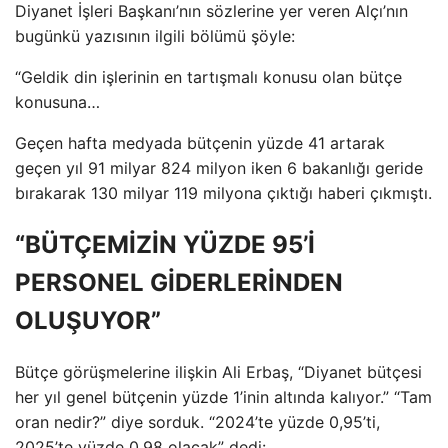
Diyanet İşleri Başkanı’nın sözlerine yer veren Alçı’nın
bugünkü yazısının ilgili bölümü şöyle:
“Geldik din işlerinin en tartışmalı konusu olan bütçe
konusuna…
Geçen hafta medyada bütçenin yüzde 41 artarak
geçen yıl 91 milyar 824 milyon iken 6 bakanlığı geride
bırakarak 130 milyar 119 milyona çıktığı haberi çıkmıştı.
“BÜTÇEMİZİN YÜZDE 95’İ
PERSONEL GİDERLERİNDEN
OLUŞUYOR”
Bütçe görüşmelerine ilişkin Ali Erbaş, “Diyanet bütçesi
her yıl genel bütçenin yüzde 1’inin altında kalıyor.” “Tam
oran nedir?” diye sorduk. “2024’te yüzde 0,95’ti,
2025’te yüzde 0,98 olacak” dedi: