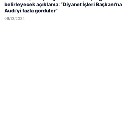
belirleyecek açıklama: “Diyanet İşleri Başkanı’na
kullanıyoruz.
Çerez Politikamız
Audi’yi fazla gördüler”
Reddet
Kabul Et
09/12/2024
© 2026 Haber Notları – Güncel Haberler
siteleri
malta work and study
|
lemagrup.com.tr
ep escort
ep escort
ep escort
ep escort
ep escort
cio