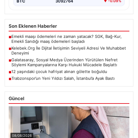
BTC
3092764
▼ -0.09%
Son Eklenen Haberler
Emekli maaşı ödemeleri ne zaman yatacak? SGK, Bağ-Kur,
■
Emekli Sandığı maaş ödemeleri başladı
Kelebek.Org İle Dijital İletişimin Seviyeli Adresi Ve Muhabbet
■
Deneyimi
Galatasaray, Sosyal Medya Üzerinden Yürütülen Nefret
■
Söylemi Kampanyalarına Karşı Hukuki Mücadele Başlattı
12 yaşındaki çocuk hafriyat alınan gölette boğuldu
■
Trabzonspor’un Yeni Yıldızı Salah, İstanbul’a Ayak Bastı
■
Güncel
08/08/2026