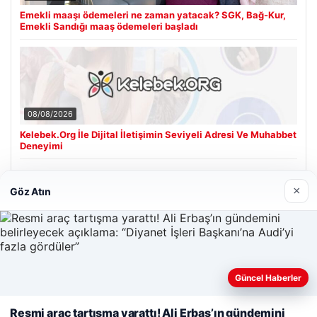
Emekli maaşı ödemeleri ne zaman yatacak? SGK, Bağ-Kur,
Emekli Sandığı maaş ödemeleri başladı
08/08/2026
Kelebek.Org İle Dijital İletişimin Seviyeli Adresi Ve Muhabbet
Deneyimi
×
Göz Atın
Son Eklenen Firmalar
Hastaş Beton
26/05/2026
Güncel Haberler
Web sitemizi nasıl kullandığınızı daha iyi anlayabilmek,
Resmi araç tartışma yarattı! Ali Erbaş’ın gündemini
deneyiminizi kişiselleştirmek ve geliştirmek amacıyla çerezler