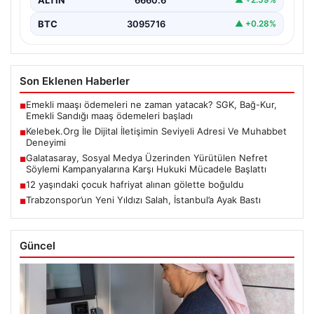
BTC
3095716
▲ +0.28%
Son Eklenen Haberler
Emekli maaşı ödemeleri ne zaman yatacak? SGK, Bağ-Kur,
■
Emekli Sandığı maaş ödemeleri başladı
Kelebek.Org İle Dijital İletişimin Seviyeli Adresi Ve Muhabbet
■
Deneyimi
Galatasaray, Sosyal Medya Üzerinden Yürütülen Nefret
■
Söylemi Kampanyalarına Karşı Hukuki Mücadele Başlattı
12 yaşındaki çocuk hafriyat alınan gölette boğuldu
■
Trabzonspor’un Yeni Yıldızı Salah, İstanbul’a Ayak Bastı
■
Güncel