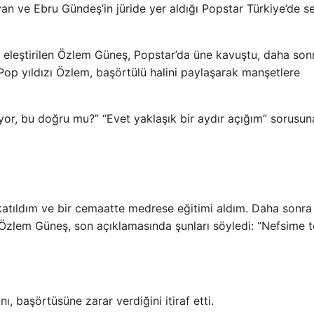
 ve Ebru Gündeş’in jüride yer aldığı Popstar Türkiye’de se
in eleştirilen Özlem Güneş, Popstar’da üne kavuştu, daha son
Pop yıldızı Özlem, başörtülü halini paylaşarak manşetlere
niyor, bu doğru mu?” “Evet yaklaşık bir aydır açığım” sorusun
 katıldım ve bir cemaatte medrese eğitimi aldım. Daha sonr
 Özlem Güneş, son açıklamasında şunları söyledi: “Nefsime t
, başörtüsüne zarar verdiğini itiraf etti.