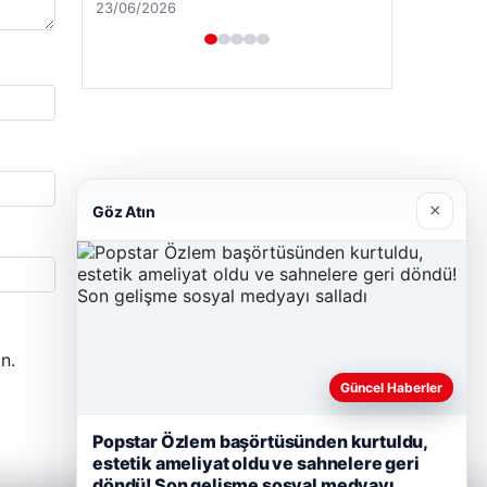
23/06/2026
×
Göz Atın
n.
Güncel Haberler
Popstar Özlem başörtüsünden kurtuldu,
estetik ameliyat oldu ve sahnelere geri
döndü! Son gelişme sosyal medyayı