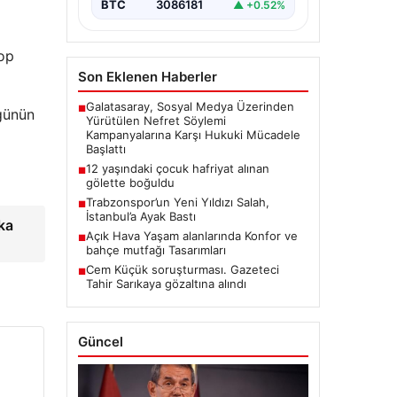
BTC
3086181
▲ +0.52%
op
Son Eklenen Haberler
Galatasaray, Sosyal Medya Üzerinden
■
günün
Yürütülen Nefret Söylemi
Kampanyalarına Karşı Hukuki Mücadele
Başlattı
12 yaşındaki çocuk hafriyat alınan
■
gölette boğuldu
Trabzonspor’un Yeni Yıldızı Salah,
■
İstanbul’a Ayak Bastı
ika
Açık Hava Yaşam alanlarında Konfor ve
■
bahçe mutfağı Tasarımları
Cem Küçük soruşturması. Gazeteci
■
Tahir Sarıkaya gözaltına alındı
Güncel