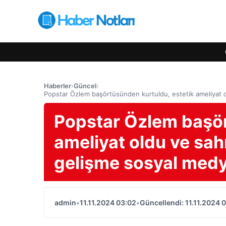
Haberler
›
Güncel
›
Popstar Özlem başörtüsünden kurtuldu, estetik ameliyat o
Popstar Özlem başör
ameliyat oldu ve sah
gelişme sosyal medya
admin
•
11.11.2024 03:02
•
Güncellendi: 11.11.2024 