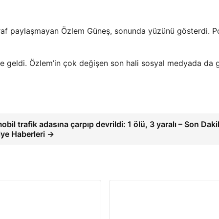
ğraf paylaşmayan Özlem Güneş, sonunda yüzünü gösterdi. P
me geldi. Özlem’in çok değişen son hali sosyal medyada da 
bil trafik adasına çarpıp devrildi: 1 ölü, 3 yaralı – Son Dak
iye Haberleri →