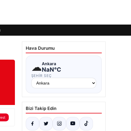
ı
Hava Durumu
☁
Ankara
NaN°C
ŞEHIR SEÇ
Bizi Takip Edin
rest