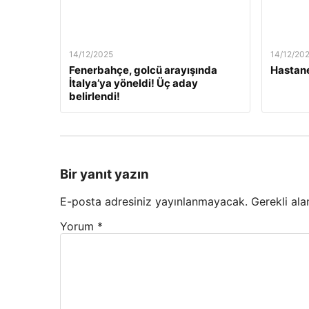
14/12/2025
14/12/20
Fenerbahçe, golcü arayışında
Hastane
İtalya’ya yöneldi! Üç aday
belirlendi!
Bir yanıt yazın
E-posta adresiniz yayınlanmayacak.
Gerekli ala
Yorum
*