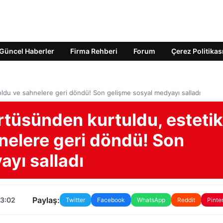
Güncel Haberler
Firma Rehberi
Forum
Çerez Politikas
ldu ve sahnelere geri döndü! Son gelişme sosyal medyayı salladı
tüsünden kurtuldu, estetik
nelere geri döndü! Son
yı salladı
Paylaş:
03:02
Twitter
Facebook
WhatsApp
Reddit
Pinte