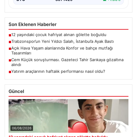
Son Eklenen Haberler
12 yaşındaki çocuk hafriyat alınan gölette boğuldu
■
Trabzonspor’un Yeni Yıldızı Salah, İstanbul’a Ayak Bastı
■
Açık Hava Yaşam alanlarında Konfor ve bahçe mutfağı
■
Tasarımları
Cem Küçük soruşturması. Gazeteci Tahir Sarıkaya gözaltına
■
alındı
Yatırım araçlarının haftalık performansı nasıl oldu?
■
Güncel
06/08/2026