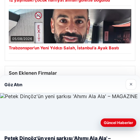
12 yaşındaki çocuk hafriyat alınan gölette boğuldu
05/08/2026
Trabzonspor’un Yeni Yıldızı Salah, İstanbul’a Ayak Bastı
Son Eklenen Firmalar
×
Göz Atın
Güncel Haberler
Web sitemizi nasıl kullandığınızı daha iyi anlayabilmek,
deneyiminizi kişiselleştirmek ve geliştirmek amacıyla çerezler
Petek Dinçöz'ün yeni şarkısı 'Ahımı Ala Ala' –