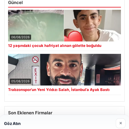
Güncel
06/08/2026
12 yaşındaki çocuk hafriyat alınan gölette boğuldu
05/08/2026
Trabzonspor’un Yeni Yıldızı Salah, İstanbul’a Ayak Bastı
Son Eklenen Firmalar
×
Göz Atın