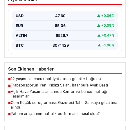
İstanbul’a Ayak Bastı
Trabzonspor’un merakla beklenen yeni oyuncusu Salah,
İstanbul’a iniş yaptı. Havalimanında basın mensupları ve
USD
47.60
▲ +0.06%
kulüp…
EUR
55.06
▲ +0.09%
ALTIN
6526.7
▲ +0.47%
BTC
3071429
▲ +1.06%
Son Eklenen Haberler
12 yaşındaki çocuk hafriyat alınan gölette boğuldu
■
Trabzonspor’un Yeni Yıldızı Salah, İstanbul’a Ayak Bastı
■
Açık Hava Yaşam alanlarında Konfor ve bahçe mutfağı
■
Tasarımları
Cem Küçük soruşturması. Gazeteci Tahir Sarıkaya gözaltına
■
alındı
Yatırım araçlarının haftalık performansı nasıl oldu?
■