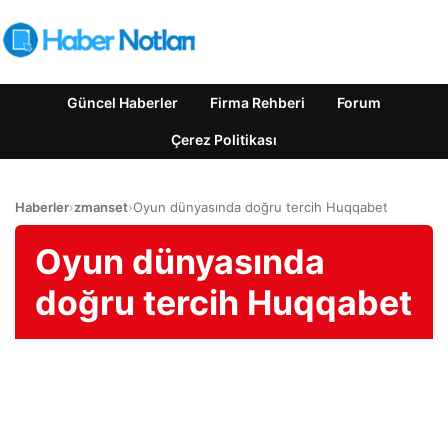
Güncel Haberler
Firma Rehberi
Forum
Çerez Politikası
Haberler
›
zmanset
›
Oyun dünyasında doğru tercih Huqqabet
Oyun dünyasında
doğru tercih Huqqabet