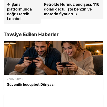
← Şans
Petrolde Hürmüz endişesi. 116
platformunda
doları geçti, işte benzin ve
doğru tercih
motorin fiyatları →
Locabet
Tavsiye Edilen Haberler
27/07/2026
Güvenilir huqqabet Dünyası