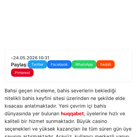
•
24.05.2026 10:31
Paylaş:
Twitter
Facebook
WhatsApp
Reddit
Pinterest
Bahsi geçen inceleme, bahis severlerin beklediği
nitelikli bahis keyfini sitesi üzerinden ne şekilde elde
kısacası anlatmaktadır. Yeni çevrim içi bahis
dünyasında yer bulunan
huqqabet
, üyelerine hızlı ve
kaliteli bir hizmet sunmaktadır. Büyük casino
seçenekleri ve yüksek kazançları ile tüm süren gün üye
sayısını artırmaktadır. Arayüz, kullanıcı merkezli yapısı