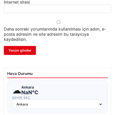
İnternet sitesi
Daha sonraki yorumlarımda kullanılması için adım, e-
posta adresim ve site adresim bu tarayıcıya
kaydedilsin.
Hava Durumu
☁
Ankara
NaN°C
ŞEHIR SEÇ