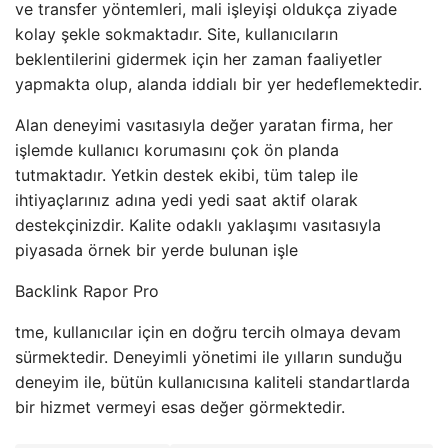
ve transfer yöntemleri, mali işleyişi oldukça ziyade
kolay şekle sokmaktadır. Site, kullanıcıların
beklentilerini gidermek için her zaman faaliyetler
yapmakta olup, alanda iddialı bir yer hedeflemektedir.
Alan deneyimi vasıtasıyla değer yaratan firma, her
işlemde kullanıcı korumasını çok ön planda
tutmaktadır. Yetkin destek ekibi, tüm talep ile
ihtiyaçlarınız adına yedi yedi saat aktif olarak
destekçinizdir. Kalite odaklı yaklaşımı vasıtasıyla
piyasada örnek bir yerde bulunan işle
Backlink Rapor Pro
tme, kullanıcılar için en doğru tercih olmaya devam
sürmektedir. Deneyimli yönetimi ile yılların sunduğu
deneyim ile, bütün kullanıcısına kaliteli standartlarda
bir hizmet vermeyi esas değer görmektedir.