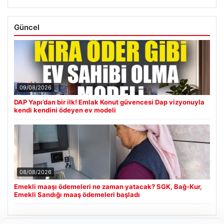
Güncel
09/08/2026
DAP Yapı’dan bir ilk! Emlak Konut güvencesi Dap vizyonuyla
kendi kendini ödeyen ev modeli
08/08/2026
Emekli maaşı ödemeleri ne zaman yatacak? SGK, Bağ-Kur,
Emekli Sandığı maaş ödemeleri başladı