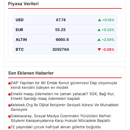
Piyasa Verileri
yatacak? SGK, Bağ-Kur, Emekli Sandığı
maaş ödemeleri başladı
USD
47.74
▲ +0.18%
EUR
55.25
▲ +0.32%
ALTIN
6660.6
▲ +2.59%
BTC
3092764
▼ -0.09%
Son Eklenen Haberler
DAP Yapı’dan bir ilk! Emlak Konut güvencesi Dap vizyonuyla
■
kendi kendini ödeyen ev modeli
Emekli maaşı ödemeleri ne zaman yatacak? SGK, Bağ-Kur,
■
Emekli Sandığı maaş ödemeleri başladı
Kelebek.Org İle Dijital İletişimin Seviyeli Adresi Ve Muhabbet
■
Deneyimi
Galatasaray, Sosyal Medya Üzerinden Yürütülen Nefret
■
Söylemi Kampanyalarına Karşı Hukuki Mücadele Başlattı
12 yaşındaki çocuk hafriyat alınan gölette boğuldu
■